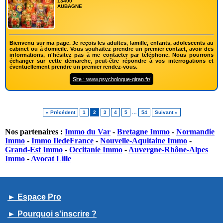
13400
AUBAGNE
Bienvenu sur ma page. Je reçois les adultes, famille, enfants, adolescents au
cabinet ou à domicile. Vous souhaitez prendre un premier contact, avoir des
informations, n'hésitez pas à me contacter par téléphone. Nous pourrons
échanger sur cette démarche, peut-être répondre à vos interrogations et
éventuellement prendre un premier rendez-vous.
Site : www.psychologue-giran.fr/
« Précédent
1
2
3
4
5
…
54
Suivant »
Nos partenaires :
Immo du Var
-
Bretagne Immo
-
Normandie
Immo
-
Immo IledeFrance
-
Nouvelle-Aquitaine Immo
-
Grand-Est Immo
-
Occitanie Immo
-
Auvergne-Rhône-Alpes
Immo
-
Avocat Lille
► Espace Pro
► Pourquoi s'inscrire ?