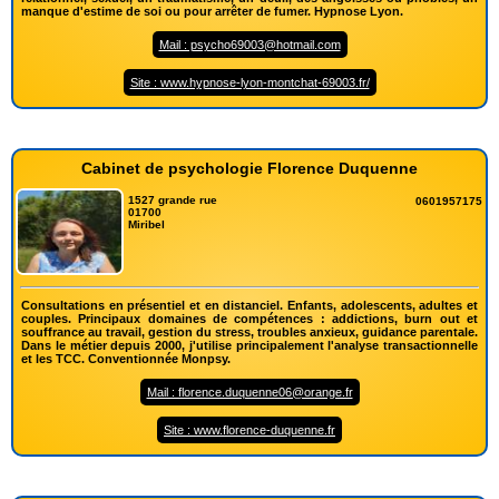
manque d'estime de soi ou pour arrêter de fumer. Hypnose Lyon.
Mail : psycho69003@hotmail.com
Site : www.hypnose-lyon-montchat-69003.fr/
Cabinet de psychologie Florence Duquenne
1527 grande rue
0601957175
01700
Miribel
Consultations en présentiel et en distanciel. Enfants, adolescents, adultes et
couples. Principaux domaines de compétences : addictions, burn out et
souffrance au travail, gestion du stress, troubles anxieux, guidance parentale.
Dans le métier depuis 2000, j'utilise principalement l'analyse transactionnelle
et les TCC. Conventionnée Monpsy.
Mail : florence.duquenne06@orange.fr
Site : www.florence-duquenne.fr