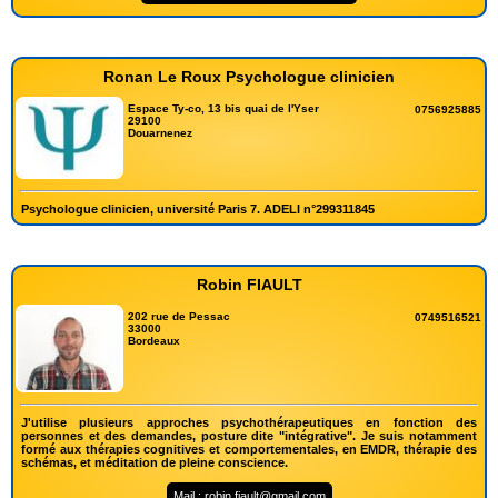
Ronan Le Roux Psychologue clinicien
Espace Ty-co, 13 bis quai de l'Yser
0756925885
29100
Douarnenez
Psychologue clinicien, université Paris 7. ADELI n°299311845
Robin FIAULT
202 rue de Pessac
0749516521
33000
Bordeaux
J'utilise plusieurs approches psychothérapeutiques en fonction des
personnes et des demandes, posture dite "intégrative". Je suis notamment
formé aux thérapies cognitives et comportementales, en EMDR, thérapie des
schémas, et méditation de pleine conscience.
Mail : robin.fiault@gmail.com