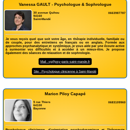
Vanessa GAULT - Psychologue & Sophrologue
30 avenue Quihou
0663987787
94160
Saint-Mandé
Je vous reçois quel que soit votre âge, en thérapie individuelle, familiale ou
de couple, pour des entretiens en français ou en anglais. Formée aux
approches psychanalytique et systémique, je vous aide par une écoute active
à surmonter vos difficultés et à accéder à un mieux-être. Je propose
également des séances de relaxation et de sophrologie.
Mail : vg@psy-paris-saint-mande.fr
Site : Psychologue clinicienne à Saint-Mandé
Marion Piloy Capapé
5 rue Thiers
0683109960
64100
Bayonne
Psychologue clinicienne, d'orientation psychodynamique et Thérapeute