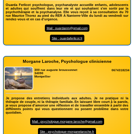
Ouarda Ferlicot psychologue, psychanalyste accueille enfants, adolescents
et adultes qui souffrent dans leur vie et qui souhaitent s'en sortir par la
psychothérapie et la psychanalyse. Elle vous reçoit à sa consultation du 70
rue Maurice Thorez au pied du RER A Nanterre-Ville du lundi au vendredi sur
rendez-vous et en cas d'urgence.
Mail : ouardanm@gmail.com
Site : ouardaferlicot.fr
Morgane Laroche, Psychologue clinicienne
300 rue auguste broussonnet
0674318234
34090
Montpellier
Je propose des entretiens individuels aux adultes. Je ne pratique ni la
thérapie de couple, ni la thérapie familiale. En laissant libre court à la parole,
je vous propose d'amorcer une réflexion et de travailler ensemble à partir des
différents points qui vous questionnent ou posent problème dans votre
quotidien.
Mail : psychologue.morgane.laroche@gmail.com
Site : psychologue-morganelaroche.fr