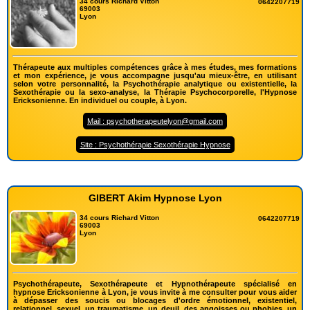
34 cours Richard Vitton
0642207719
69003
Lyon
Thérapeute aux multiples compétences grâce à mes études, mes formations
et mon expérience, je vous accompagne jusqu'au mieux-être, en utilisant
selon votre personnalité, la Psychothérapie analytique ou existentielle, la
Sexothérapie ou la sexo-analyse, la Thérapie Psychocorporelle, l'Hypnose
Ericksonienne. En individuel ou couple, à Lyon.
Mail : psychotherapeutelyon@gmail.com
Site : Psychothérapie Sexothérapie Hypnose
GIBERT Akim Hypnose Lyon
34 cours Richard Vitton
0642207719
69003
Lyon
Psychothérapeute, Sexothérapeute et Hypnothérapeute spécialisé en
hypnose Ericksonienne à Lyon, je vous invite à me consulter pour vous aider
à dépasser des soucis ou blocages d'ordre émotionnel, existentiel,
relationnel, sexuel, un traumatisme, un deuil, des angoisses ou phobies, un