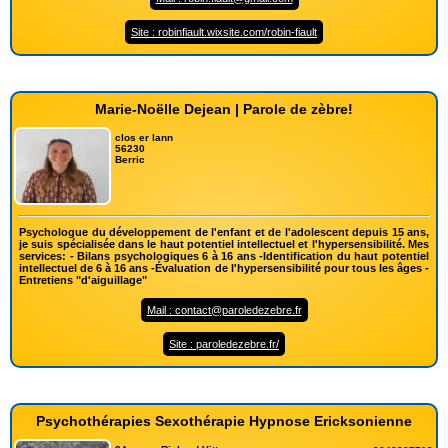
Site : robinfiault.wixsite.com/robin-fiault
Marie-Noëlle Dejean | Parole de zèbre!
clos er lann
56230
Berric
Psychologue du développement de l'enfant et de l'adolescent depuis 15 ans,
je suis spécialisée dans le haut potentiel intellectuel et l'hypersensibilité. Mes
services: - Bilans psychologiques 6 à 16 ans -Identification du haut potentiel
intellectuel de 6 à 16 ans -Évaluation de l'hypersensibilité pour tous les âges -
Entretiens "d'aiguillage"
Mail : contact@paroledezebre.fr
Site : paroledezebre.fr/
Psychothérapies Sexothérapie Hypnose Ericksonienne