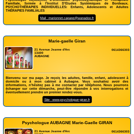
Familiale, formée à l'Institut D'Etudes Systémiques de Bordeaux.
PSYCHOTHÉRAPIES INDIVIDUELLES: Enfants, Adolescents et Adultes
THÉRAPIES FAMILIALES
Mail : marionnet.capape@wanadoo.fr
Marie-gaelle Giran
21 Avenue Jeanne d'Arc
0614366303
13400
AUBAGNE
Bienvenu sur ma page. Je reçois les adultes, famille, enfant, adolescent à
domicile ou à mon cabinet à Aubagne. Vous souhaitez avoir des
informations, n'hésitez pas à me contacter par téléphone. Nous pourrons
échanger sur cette démarche, peut-être répondre à vos interrogations et
éventuellement prendre un premier rendez-vous.
Site : www.psychologue-giran.fr
Psychologue AUBAGNE Marie-Gaelle GIRAN
21 Avenue Jeanne d'Arc
0614366303