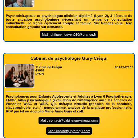
Psychothérapeute et psychologue clinicien diplômé (Lyon 2), à l'écoute de
toute situation psychologique nécessitant un temps de consultation
individuelle. Je reçois également couple et famille. Sur Rendez-vous. 1ère
consultation gratuite sur demande.
Mail : philippe.nguyen010@orange.fr
Cabinet de psychologie Gury-Créqui
112 rue de Créqui
0478247305
69006
LYON
Psychologues pour Enfants Adolescents et Adultes à Lyon 6 Psychothérapie,
EMDR, bilan psychologique (évaluation de l'intelligence avec les échelles de
Weschler, WISC et WAIS, QI), thérapie virtuelle (phobies de la conduite,
claustrophobie, etc...), génogramme, analyse de la pratique professionnelle.
RDV par tel ou doctolib Marie-Anne Gury et coll.
Mail : contact@cabinetgurycrequi.com
Site : cabinetgurycrequi.com