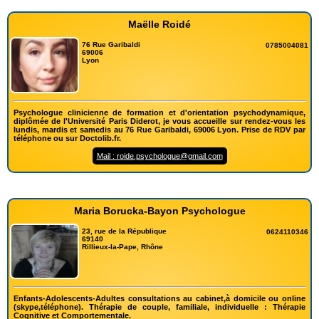
Maëlle Roidé
76 Rue Garibaldi
0785004081
69006
Lyon
Psychologue clinicienne de formation et d'orientation psychodynamique,
diplômée de l'Université Paris Diderot, je vous accueille sur rendez-vous les
lundis, mardis et samedis au 76 Rue Garibaldi, 69006 Lyon. Prise de RDV par
téléphone ou sur Doctolib.fr.
Mail : roide.psychologue@gmail.com
Maria Borucka-Bayon Psychologue
23, rue de la République
0624110346
69140
Rillieux-la-Pape, Rhône
Enfants-Adolescents-Adultes consultations au cabinet,à domicile ou online
(skype,téléphone). Thérapie de couple, familiale, individuelle : Thérapie
Cognitive et Comportementale.