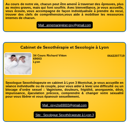
Au cours de notre vie, chacun peut être amené à traverser des épreuves, plus
au moins graves, mais qui font souffrir. Avec bienveillance, je vous accueille,
vous écoute, vous accompagne de façon individualisée à prendre du recul,
trouver des clefs de compréhension,vous aide à mobiliser les ressources
internes de chacun.
Mail : annemarieginer.psy@gmail.com
Cabinet de Sexothérapie et Sexologie à Lyon
34 Cours Richard Vitton
0642207719
69003
Lyon
Sexologue Sexothérapeute en cabinet à Lyon 3 Montchat, je vous accueille en
séance individuelle ou de couple, pour vous aider à lever une difficulté ou un
blocage d'ordre sexuel : Vaginisme, douleurs, frigidité, anorgasmie, désir,
impuissance, éjaculation précoce, comprendre & changer votre sexualité
pour vous libérer et vous épanouir sexuellement.
Mail : psycho69003@gmail.com
Site : Sexologue Sexothérapeute à Lyon 3