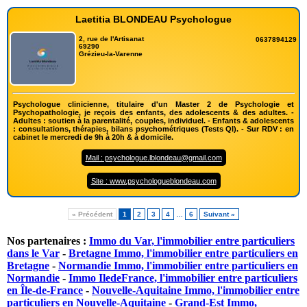
Laetitia BLONDEAU Psychologue
2, rue de l'Artisanat
0637894129
69290
Grézieu-la-Varenne
Psychologue clinicienne, titulaire d'un Master 2 de Psychologie et
Psychopathologie, je reçois des enfants, des adolescents & des adultes. -
Adultes : soutien à la parentalité, couples, individuel. - Enfants & adolescents
: consultations, thérapies, bilans psychométriques (Tests QI). - Sur RDV : en
cabinet le mercredi de 9h à 20h & à domicile.
Mail : psychologue.lblondeau@gmail.com
Site : www.psychologueblondeau.com
« Précédent
1
2
3
4
…
6
Suivant »
Nos partenaires :
Immo du Var, l'immobilier entre particuliers
dans le Var
-
Bretagne Immo, l'immobilier entre particuliers en
Bretagne
-
Normandie Immo, l'immobilier entre particuliers en
Normandie
-
Immo IledeFrance, l'immobilier entre particuliers
en Île-de-France
-
Nouvelle-Aquitaine Immo, l'immobilier entre
particuliers en Nouvelle-Aquitaine
-
Grand-Est Immo,