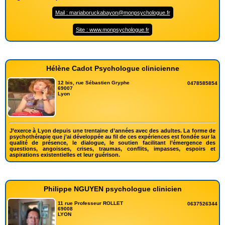
Mail : mariaboruckabayon@monpsychologue.fr
Site : www.monpsychologue.fr
Hélène Cadot Psychologue clinicienne
12 bis, rue Sébastien Gryphe
0478585854
69007
Lyon
J’exerce à Lyon depuis une trentaine d’années avec des adultes. La forme de
psychothérapie que j’ai développée au fil de ces expériences est fondée sur la
qualité de présence, le dialogue, le soutien facilitant l’émergence des
questions, angoisses, crises, traumas, conflits, impasses, espoirs et
aspirations existentielles et leur guérison.
Philippe NGUYEN psychologue clinicien
11 rue Professeur ROLLET
0637526344
69008
LYON