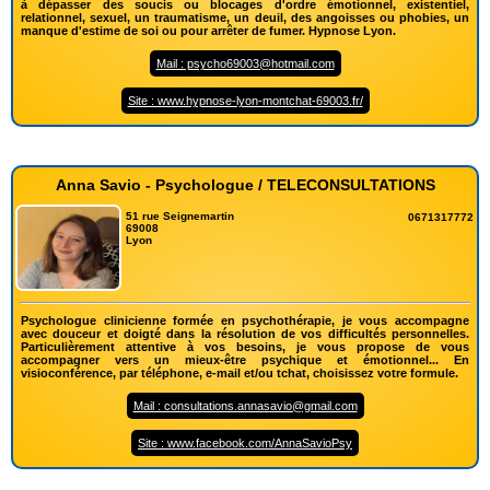
à dépasser des soucis ou blocages d'ordre émotionnel, existentiel,
relationnel, sexuel, un traumatisme, un deuil, des angoisses ou phobies, un
manque d'estime de soi ou pour arrêter de fumer. Hypnose Lyon.
Mail : psycho69003@hotmail.com
Site : www.hypnose-lyon-montchat-69003.fr/
Anna Savio - Psychologue / TELECONSULTATIONS
51 rue Seignemartin
0671317772
69008
Lyon
Psychologue clinicienne formée en psychothérapie, je vous accompagne
avec douceur et doigté dans la résolution de vos difficultés personnelles.
Particulièrement attentive à vos besoins, je vous propose de vous
accompagner vers un mieux-être psychique et émotionnel... En
visioconférence, par téléphone, e-mail et/ou tchat, choisissez votre formule.
Mail : consultations.annasavio@gmail.com
Site : www.facebook.com/AnnaSavioPsy