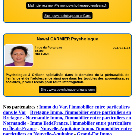
Mail : pierre.simon@simonpsychotherapeuteorleans.fr
Site : psychothérapeute orléans
Nawal CARMIER Psychologue
4 rue du Portereau
0637181165
45100
ORLEANS
Psychologue à Orléans spécialisée dans le domaine de la périnatalité, de
l'enfance et de l'adolescence ainsi que dans les troubles des apprentissages
scolaires, je vous reçois pour toute interrogation.
Site : www.psychologue-orleans.com
Nos partenaires :
Immo du Var, l'immobilier entre particuliers
dans le Var
-
Bretagne Immo, l'immobilier entre particuliers en
Bretagne
-
Normandie Immo, l'immobilier entre particuliers en
Normandie
-
Immo IledeFrance, l'immobilier entre particuliers
en Île-de-France
-
Nouvelle-Aquitaine Immo, l'immobilier entre
particuliers en Nouvelle-Aquitaine
-
Grand-Est Immo,