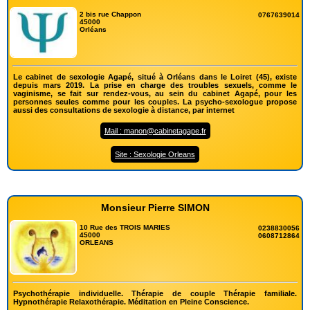
2 bis rue Chappon
0767639014
45000
Orléans
Le cabinet de sexologie Agapé, situé à Orléans dans le Loiret (45), existe
depuis mars 2019. La prise en charge des troubles sexuels, comme le
vaginisme, se fait sur rendez-vous, au sein du cabinet Agapé, pour les
personnes seules comme pour les couples. La psycho-sexologue propose
aussi des consultations de sexologie à distance, par internet
Mail : manon@cabinetagape.fr
Site : Sexologie Orleans
Monsieur Pierre SIMON
10 Rue des TROIS MARIES
0238830056
45000
0608712864
ORLEANS
Psychothérapie individuelle. Thérapie de couple Thérapie familiale.
Hypnothérapie Relaxothérapie. Méditation en Pleine Conscience.