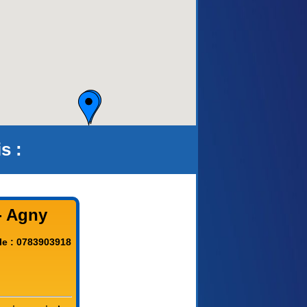
s :
- Agny
le : 0783903918