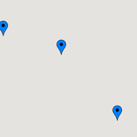
Bretagne
Centre
Champagne-Ardenne
Franche-Comté
Haute-Normandie
Ile-de-France
Languedoc-Roussillon
Limousin
Lorraine
Midi-Pyrénées
Nord-Pas-de-Calais
Pays-de-la-Loire
Picardie
Poitou-Charentes
Provence-Alpes-Côte-d'Azur(p