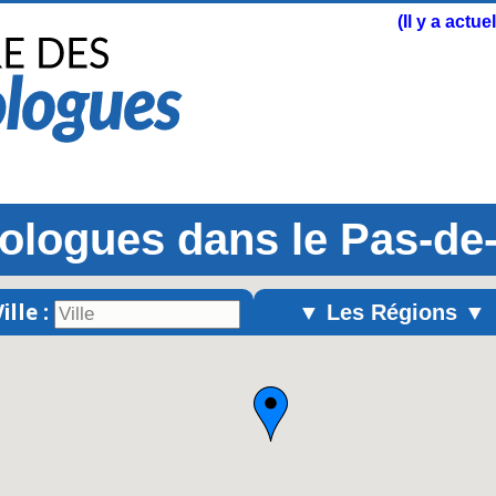
(Il y a actu
ologues dans le Pas-de-
ille :
▼ Les Régions ▼
Alsace
Aquitaine
Auvergne
Basse-Normandie
Bourgogne