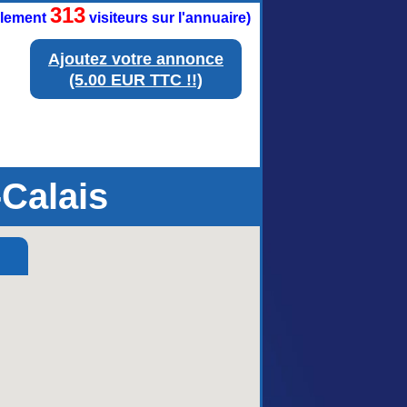
313
ellement
visiteurs sur l'annuaire)
Ajoutez votre annonce
(5.00 EUR TTC !!)
Calais