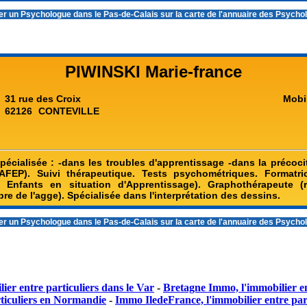
er un
Psychologue dans le Pas-de-Calais
sur la carte de l'annuaire des Psych
PIWINSKI Marie-france
31 rue des Croix
Mobi
62126
CONTEVILLE
écialisée : -dans les troubles d'apprentissage -dans la précocité
AFEP). Suivi thérapeutique. Tests psychométriques. Formatri
es Enfants en situation d'Apprentissage). Graphothérapeute (
bre de l'agge). Spécialisée dans l'interprétation des dessins.
er un
Psychologue dans le Pas-de-Calais
sur la carte de l'annuaire des Psych
ier entre particuliers dans le Var
-
Bretagne Immo, l'immobilier en
ticuliers en Normandie
-
Immo IledeFrance, l'immobilier entre part