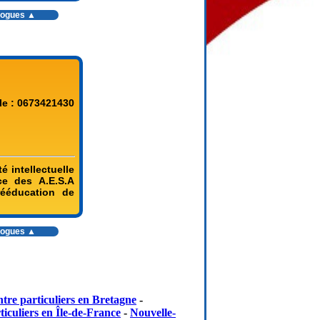
ologues ▲
le : 0673421430
 intellectuelle
ce des A.E.S.A
rééducation de
ologues ▲
tre particuliers en Bretagne
-
iculiers en Île-de-France
-
Nouvelle-