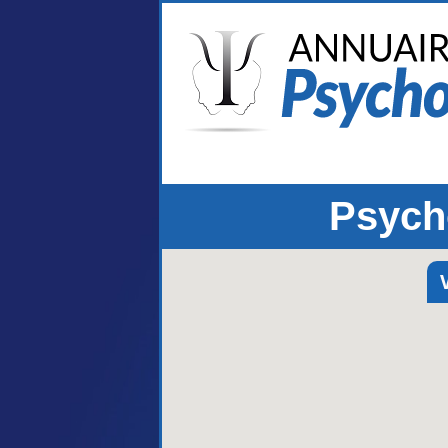
Psych
V