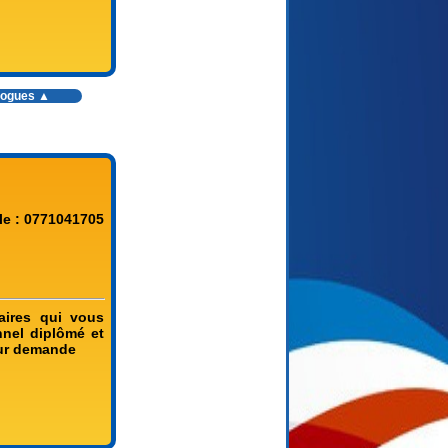
ologues ▲
le : 0771041705
aires qui vous
nnel diplômé et
sur demande