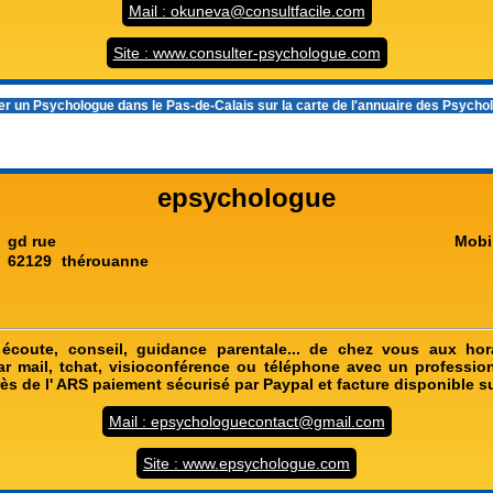
Mail : okuneva@consultfacile.com
Site : www.consulter-psychologue.com
er un
Psychologue dans le Pas-de-Calais
sur la carte de l'annuaire des Psych
epsychologue
gd rue
Mobi
62129
thérouanne
, écoute, conseil, guidance parentale... de chez vous aux hor
r mail, tchat, visioconférence ou téléphone avec un professio
rès de l' ARS paiement sécurisé par Paypal et facture disponible 
Mail : epsychologuecontact@gmail.com
Site : www.epsychologue.com