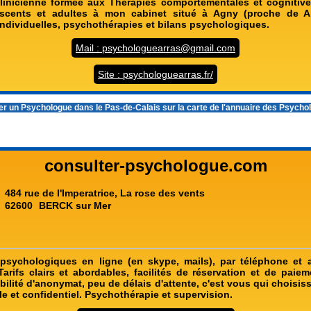
inicienne formée aux Thérapies comportementales et cognitives
escents et adultes à mon cabinet situé à Agny (proche de A
individuelles, psychothérapies et bilans psychologiques.
Mail : psychologuearras@gmail.com
Site : psychologuearras.fr/
er un
Psychologue dans le Pas-de-Calais
sur la carte de l'annuaire des Psych
consulter-psychologue.com
484 rue de l'Imperatrice, La rose des vents
62600
BERCK sur Mer
psychologiques en ligne (en skype, mails), par téléphone et 
Tarifs clairs et abordables, facilités de réservation et de paie
bilité d'anonymat, peu de délais d'attente, c'est vous qui choisiss
le et confidentiel. Psychothérapie et supervision.