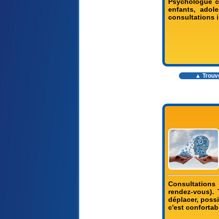
Psychologue cl
enfants, adol
consultations 
▲ Trouv
Consultations 
rendez-vous). 
déplacer, possi
c'est confortab