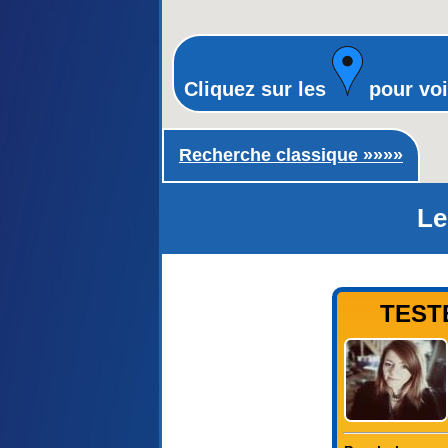
Cliquez sur les
pour voi
Recherche classique ►
Recherche classique »»»»
Le
TESTE