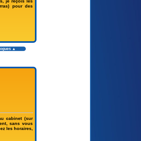
, je reçois les
rras) pour des
ologues ▲
au cabinet (sur
ment, sans vous
ez les horaires,