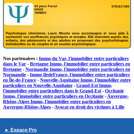
43 place Foirail
0781817480
65000
TARBES
Psychologue clinicienne, Laure Moutte vous accompagne et vous aide à
surmonter vos souffrances psychiques et morales. Elle intervient auprès des
enfants, des adolescents et des adultes en proposant des psychothérapies
individuelles ou de couples et un soutien psychologique.
Nos partenaires :
Immo du Var, l'immobilier entre particuliers
dans le Var
-
Bretagne Immo, l'immobilier entre particuliers en
Bretagne
-
Normandie Immo, l'immobilier entre particuliers en
Normandie
-
Immo IledeFrance, l'immobilier entre particuliers
en Île-de-France
-
Nouvelle-Aquitaine Immo, l'immobilier entre
particuliers en Nouvelle-Aquitaine
-
Grand-Est Immo,
l'immobilier entre particuliers dans le Grand-Est
-
Occitanie
Immo, l'immobilier entre particuliers en Occitanie
-
Auvergne-
Rhône-Alpes Immo, l'immobilier entre particuliers en
Auvergne-Rhône-Alpes
-
Avocat en droit des victimes à Lille
► Espace Pro