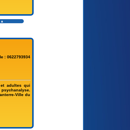
s ▲
le : 0622793934
et adultes qui
la psychanalyse.
nterre-Ville du