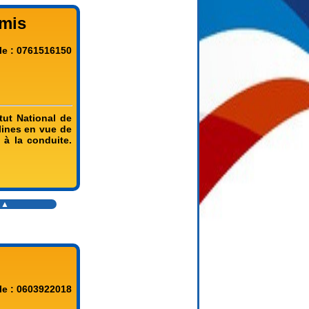
mis
le : 0761516150
tut National de
lines en vue de
 à la conduite.
s ▲
le : 0603922018