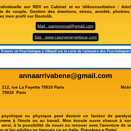
ndividuelle sur RDV en Cabinet et en téléconsultation : Adul
ie de couple. Gestion des émotions, stress, anxiété, phobies
tez mon profil sur Doctolib.
Mail : pamoronval@gmail.com
Site : www.capsyenergetique.com
 Trouver un
Psychologue à Villejuif
sur la carte de l'annuaire des Psychologue
annaarrivabene@gmail.com
212, rue La Fayette 75010 Paris
Mobi
75010
Paris
 psychique ou physique peut devenir un facteur de paralys
comme à l'école ou au travail. Mon écoute ouvre chacun à son
 ainsi, à la possibilité de nouer ou renouer avec l'aventure de s
es et les adultes en français ou en italie. Psicologa a Parigi