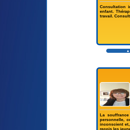
Consultation i
enfant. Thérap
travail. Consul
▲
La souffrance
personnelle, 
inconscient et,
reçois les jeun