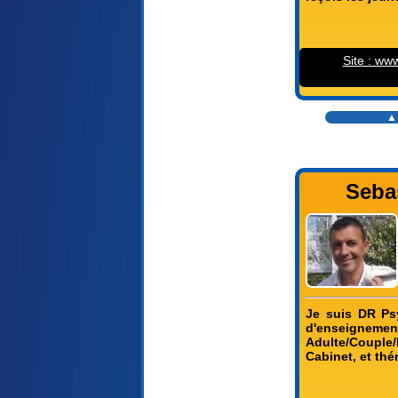
Site : ww
▲
Seba
Je suis DR Ps
d'enseigneme
Adulte/Couple/
Cabinet, et thé