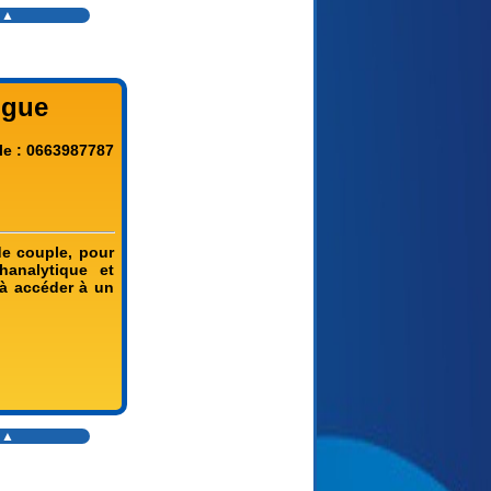
s ▲
ogue
le : 0663987787
de couple, pour
analytique et
 à accéder à un
s ▲