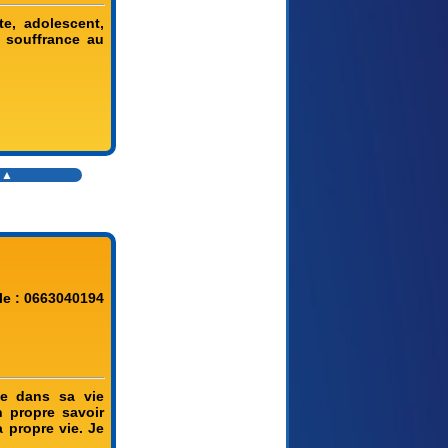
te, adolescent,
, souffrance au
s ▲
le : 0663040194
ie dans sa vie
 propre savoir
a propre vie. Je