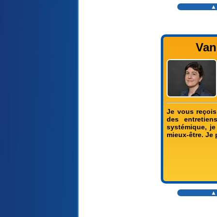
▲
Van
Je vous reçois
des entretie
systémique, je
mieux-être. Je
▲