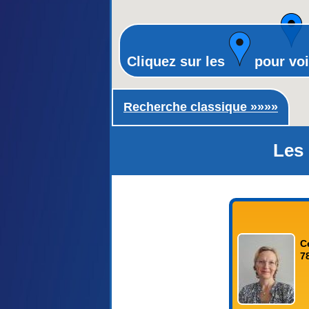
Cliquez sur les
pour voi
Recherche classique ►
Recherche classique »»»»
Les 
C
7