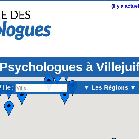
(Il y a actu
Psychologues à Villejui
ille :
▼ Les Régions ▼
Alsace
Aquitaine
Auvergne
Basse-Normandie
Bourgogne