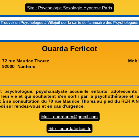
Site : Psychologie Sexologie Hypnose Paris
 Trouver un
Psychologue à Villejuif
sur la carte de l'annuaire des Psychologue
Ouarda Ferlicot
72 rue Maurice Thorez
Mobi
92000
Nanterre
ot psychologue, psychanalyste accueille enfants, adolescents 
leur vie et qui souhaitent s'en sortir par la psychothérapie et 
it à sa consultation du 70 rue Maurice Thorez au pied du RER A Na
edi sur rendez-vous et en cas d'urgence.
Mail : ouardanm@gmail.com
Site : ouardaferlicot.fr