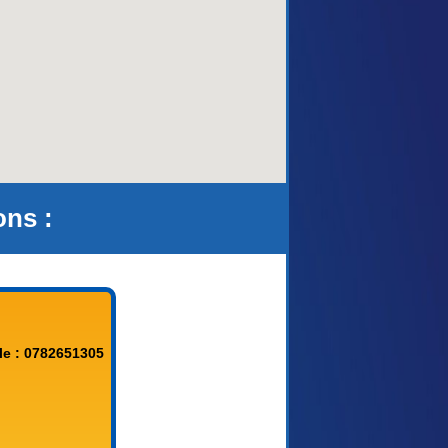
ons :
le : 0782651305