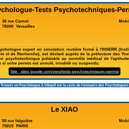
ychologue-Tests Psychotechniques-Per
36 rue Carnot
Mobi
78000
Versailles
sychologue expert en circulation routière formé à l'INSERR (Insti
ère et de Recherche), est déclaré auprès de la préfecture des Yve
men psychotechnique préalable au contrôle médical de l'aptitude
 si votre permis est annulé, invalidé ou suspendu.
Site : sites.google.com/view/tests-psychotechniques-permis
 Trouver un
Psychologue à Villejuif
sur la carte de l'annuaire des Psychologue
Le XIAO
50 rue falguière
Mobi
75015
PARIS