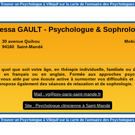
 Trouver un
Psychologue à Villejuif
sur la carte de l'annuaire des Psychologue
essa GAULT - Psychologue & Sophrol
30 avenue Quihou
Mobi
94160
Saint-Mandé
 quel que soit votre âge, en thérapie individuelle, familiale ou 
ns en français ou en anglais. Formée aux approches psych
 vous aide par une écoute active à surmonter vos difficultés et
 propose également des séances de relaxation et de sophrologie.
Mail : vg@psy-paris-saint-mande.fr
Site : Psychologue clinicienne à Saint-Mandé
 Trouver un
Psychologue à Villejuif
sur la carte de l'annuaire des Psychologue