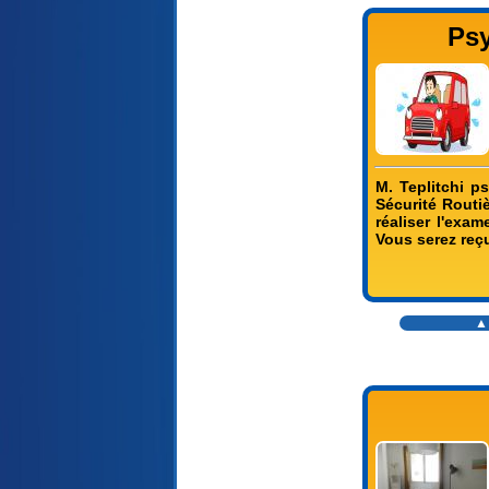
Ps
M. Teplitchi p
Sécurité Routi
réaliser l'exa
Vous serez reçu
▲