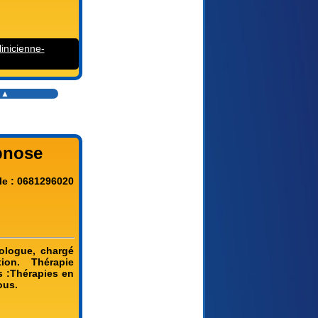
inicienne-
s ▲
pnose
le : 0681296020
ologue, chargé
ion. Thérapie
s :Thérapies en
ous.