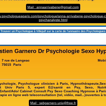
Mail : annaarrivabene@gmail.com
w.psychologueaparis.com/psychologue/anna-arrivabene-psychologue-cl
psychanalyste.html
 Trouver un
Psychologue à Villejuif
sur la carte de l'annuaire des Psychologue
stien Garnero Dr Psychologie Sexo Hy
7 rue de Langeac
Mobi
75015
Paris
ychologie, Psychologue clinicien à Paris, Hypnothérapeute,Sex
nt Univ Paris 5, expert E@santé en Psy, Sexo, Nutrit
Enfant/Ado/ Cabinet Consult Psy Sexo Coaching Hypnose à Pari
rapie en ligne web teleconsultation (tel, vidéo, mail...)ouvertes à t
Mail : sebgarnero.univ@free.fr