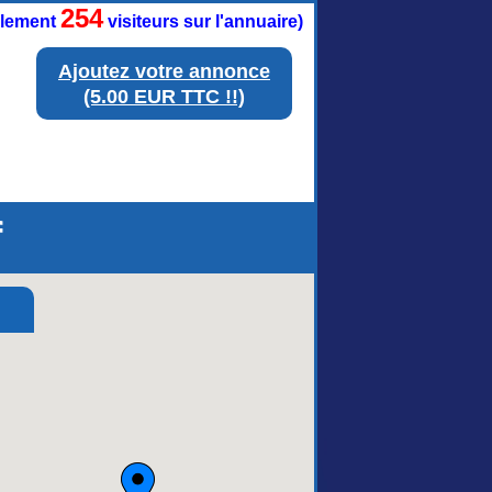
254
ellement
visiteurs sur l'annuaire)
Ajoutez votre annonce
(5.00 EUR TTC !!)
f