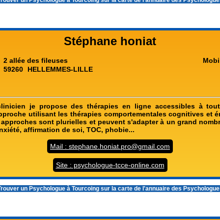
rouver un
Psychologue à Tourcoing
sur la carte de l'annuaire des Psychologu
Stéphane honiat
2 allée des fileuses
Mobi
59260
HELLEMMES-LILLE
linicien je propose des thérapies en ligne accessibles à tout
proche utilisant les thérapies comportementales cognitives et é
 approches sont plurielles et peuvent s'adapter à un grand nombre
nxiété, affirmation de soi, TOC, phobie...
Mail : stephane.honiat.pro@gmail.com
Site : psychologue-tcce-online.com
rouver un
Psychologue à Tourcoing
sur la carte de l'annuaire des Psychologu