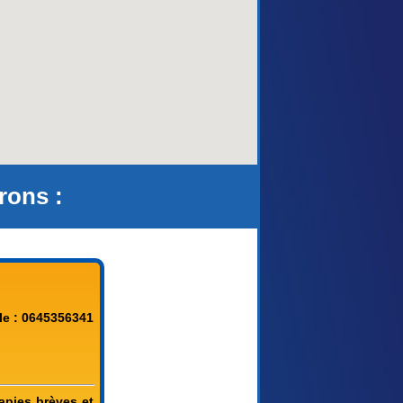
rons :
le : 0645356341
apies brèves et