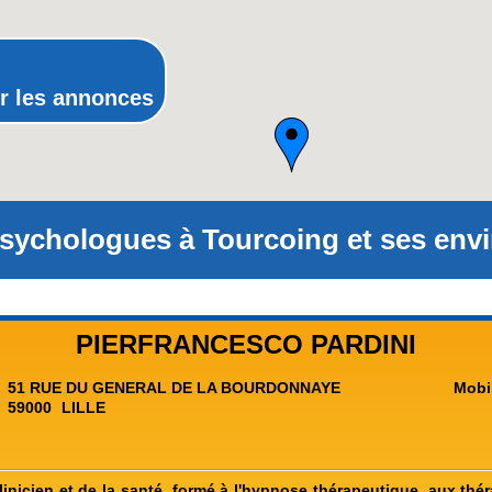
Rhône-Alpes
r les annonces
sychologues à Tourcoing et ses envi
PIERFRANCESCO PARDINI
51 RUE DU GENERAL DE LA BOURDONNAYE
Mobi
59000
LILLE
inicien et de la santé, formé à l'hypnose thérapeutique, aux thér