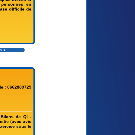
e personnes en
se difficile de
es ▲
le : 0662889725
 Bilans de QI -
stic (avec avis
xercice sous le