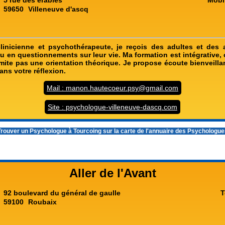
5 rue des érables
Mobi
59650
Villeneuve d'ascq
linicienne et psychothérapeute, je reçois des adultes et des 
u en questionnements sur leur vie. Ma formation est intégrative, 
imite pas une orientation théorique. Je propose écoute bienveilla
ns votre réflexion.
Mail : manon.hautecoeur.psy@gmail.com
Site : psychologue-villeneuve-dascq.com
rouver un
Psychologue à Tourcoing
sur la carte de l'annuaire des Psychologu
Aller de l'Avant
92 boulevard du général de gaulle
T
59100
Roubaix