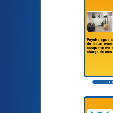
Psychologue sp
de deux maste
casquette me p
charge de mes 
▲ T