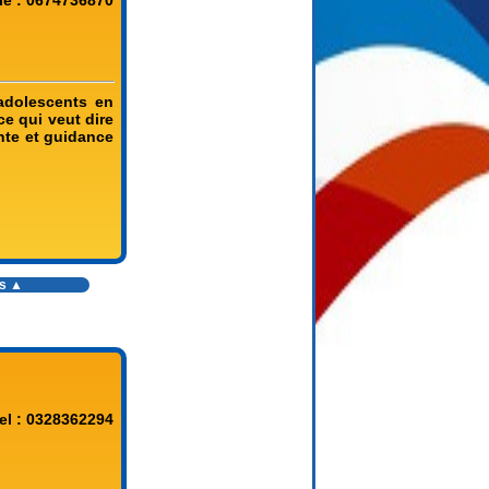
le : 0674736870
adolescents en
ce qui veut dire
nte et guidance
es ▲
el : 0328362294