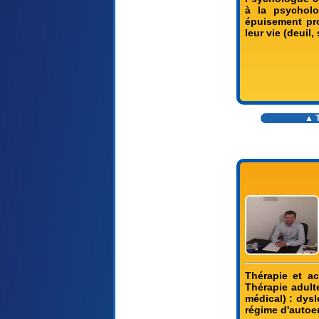
à la psycholo
épuisement pro
leur vie (deuil
▲ T
Thérapie et ac
Thérapie adult
médical) : dys
régime d'autoen