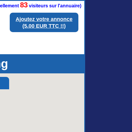
83
tuellement
visiteurs sur l'annuaire)
Ajoutez votre annonce
(5.00 EUR TTC !!)
ng