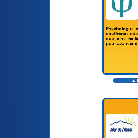
Psychologue c
souffrance et/o
que je ne me l
pour avancer da
▲ T