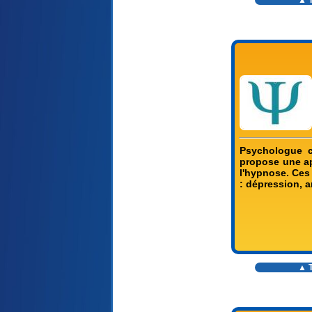
▲ T
Psychologue c
propose une ap
l'hypnose. Ces
: dépression, a
▲ T