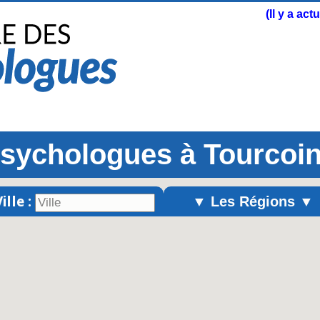
(Il y a ac
sychologues à Tourcoi
ille :
▼ Les Régions ▼
Alsace
Aquitaine
Auvergne
Basse-Normandie
Bourgogne