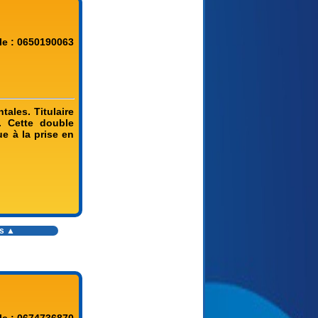
le : 0650190063
ales. Titulaire
. Cette double
e à la prise en
es ▲