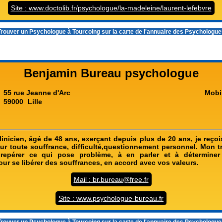
Site : www.doctolib.fr/psychologue/la-madeleine/laurent-lefebvre
rouver un
Psychologue à Tourcoing
sur la carte de l'annuaire des Psychologu
Benjamin Bureau psychologue
55 rue Jeanne d'Arc
Mobi
59000
Lille
inicien, âgé de 48 ans, exerçant depuis plus de 20 ans, je reçois
our toute souffrance, difficulté,questionnement personnel. Mon tr
repérer ce qui pose problème, à en parler et à déterminer
ur se libérer des souffrances, en accord avec vos valeurs.
Mail : br.bureau@free.fr
Site : www.psychologue-bureau.fr