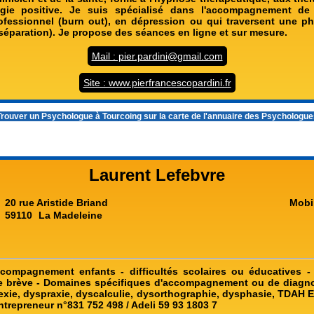
gie positive. Je suis spécialisé dans l'accompagnement d
fessionnel (burn out), en dépression ou qui traversent une pha
, séparation). Je propose des séances en ligne et sur mesure.
Mail : pier.pardini@gmail.com
Site : www.pierfrancescopardini.fr
rouver un
Psychologue à Tourcoing
sur la carte de l'annuaire des Psychologu
Laurent Lefebvre
20 rue Aristide Briand
Mobi
59110
La Madeleine
compagnement enfants - difficultés scolaires ou éducatives -
e brève - Domaines spécifiques d'accompagnement ou de diagno
lexie, dyspraxie, dyscalculie, dysorthographie, dysphasie, TDAH E
trepreneur n°831 752 498 / Adeli 59 93 1803 7