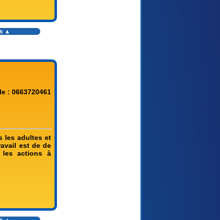
es ▲
le : 0663720461
 les adultes et
avail est de de
 les actions à