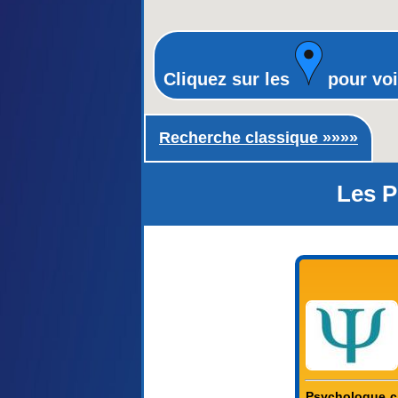
Cliquez sur les
pour voi
Recherche classique ►
Recherche classique »»»»
Les P
Psychologue cl