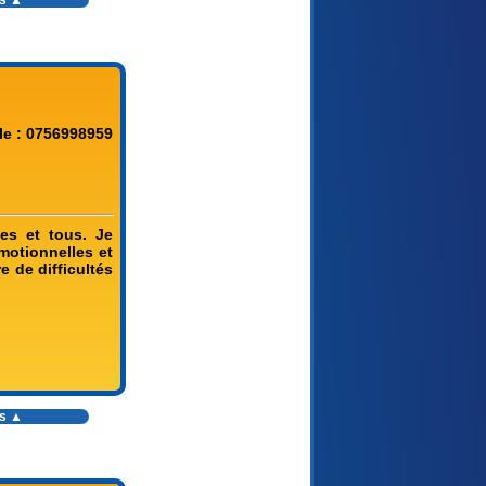
es ▲
le : 0756998959
es et tous. Je
motionnelles et
 de difficultés
es ▲