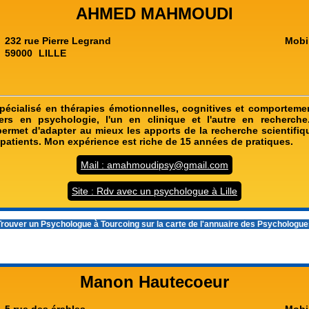
AHMED MAHMOUDI
232 rue Pierre Legrand
Mobi
59000
LILLE
écialisé en thérapies émotionnelles, cognitives et comportement
rs en psychologie, l'un en clinique et l'autre en recherche
ermet d'adapter au mieux les apports de la recherche scientifiqu
patients. Mon expérience est riche de 15 années de pratiques.
Mail : amahmoudipsy@gmail.com
Site : Rdv avec un psychologue à Lille
rouver un
Psychologue à Tourcoing
sur la carte de l'annuaire des Psychologu
Manon Hautecoeur