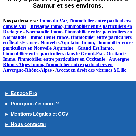
Saumur et ses environs.
Nos partenaires :
Immo du Var, l'immobilier entre particuliers
dans le Var
-
Bretagne Immo, l'immobilier entre particuliers en
Bretagne
-
Normandie Immo, l'immobilier entre particuliers en
Normandie
-
Immo IledeFrance, l'immobilier entre particuliers
en Île-de-France
-
Nouvelle-Aquitaine Immo, l'immobilier entre
particuliers en Nouvelle-Aquitaine
-
Grand-Est Immo,
l'immobilier entre particuliers dans le Grand-Est
-
Occitanie
Immo, l'immobilier entre particuliers en Occitanie
-
Auvergne-
Rhône-Alpes Immo, l'immobilier entre particuliers en
Auvergne-Rhône-Alpes
-
Avocat en droit des victimes à Lille
► Espace Pro
► Pourquoi s'inscrire ?
► Mentions Légales et CGV
► Nous contacter