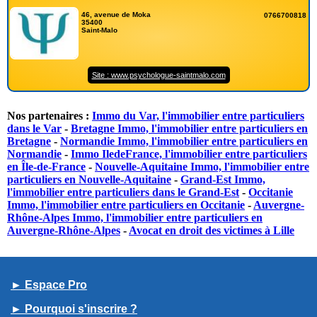
46, avenue de Moka
0766700818
35400
Saint-Malo
Site : www.psychologue-saintmalo.com
Nos partenaires :
Immo du Var, l'immobilier entre particuliers
dans le Var
-
Bretagne Immo, l'immobilier entre particuliers en
Bretagne
-
Normandie Immo, l'immobilier entre particuliers en
Normandie
-
Immo IledeFrance, l'immobilier entre particuliers
en Île-de-France
-
Nouvelle-Aquitaine Immo, l'immobilier entre
particuliers en Nouvelle-Aquitaine
-
Grand-Est Immo,
l'immobilier entre particuliers dans le Grand-Est
-
Occitanie
Immo, l'immobilier entre particuliers en Occitanie
-
Auvergne-
Rhône-Alpes Immo, l'immobilier entre particuliers en
Auvergne-Rhône-Alpes
-
Avocat en droit des victimes à Lille
► Espace Pro
► Pourquoi s'inscrire ?