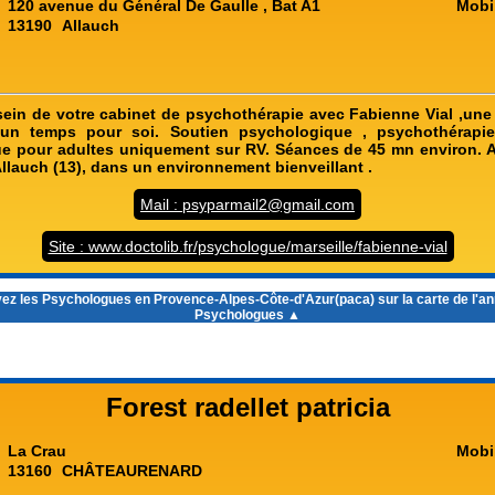
120 avenue du Général De Gaulle , Bat A1
Mobi
13190
Allauch
ein de votre cabinet de psychothérapie avec Fabienne Vial ,un
,un temps pour soi. Soutien psychologique , psychothérapie 
e pour adultes uniquement sur RV. Séances de 45 mn environ. A
'Allauch (13), dans un environnement bienveillant .
Mail : psyparmail2@gmail.com
Site : www.doctolib.fr/psychologue/marseille/fabienne-vial
ez les
Psychologues en Provence-Alpes-Côte-d'Azur(paca)
sur la carte de l'a
Psychologues ▲
Forest radellet patricia
La Crau
Mobi
13160
CHÂTEAURENARD