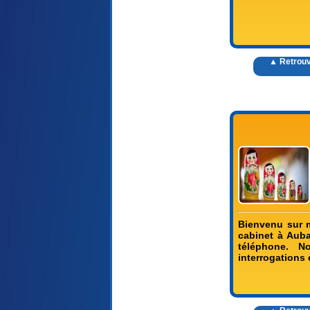
▲ Retrouv
Bienvenu sur m
cabinet à Auba
téléphone. N
interrogations