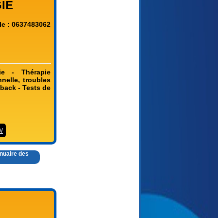
IE
le : 0637483062
gie - Thérapie
nnelle, troubles
back - Tests de
/
nnuaire des