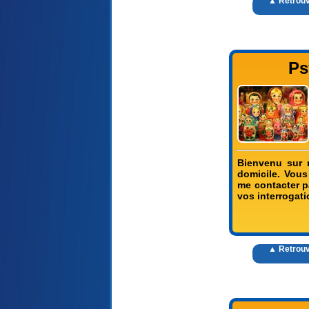
▲ Retrouv
Ps
Bienvenu sur m
domicile. Vous
me contacter p
vos interrogat
▲ Retrouv