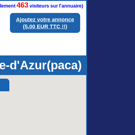
463
ellement
visiteurs sur l'annuaire)
Ajoutez votre annonce
(5.00 EUR TTC !!)
e-d'Azur(paca)