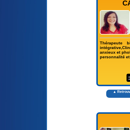
C
Thérapeute bi
intégrative,Cli
anxieux et pho
personnalité et
▲ Retrouv