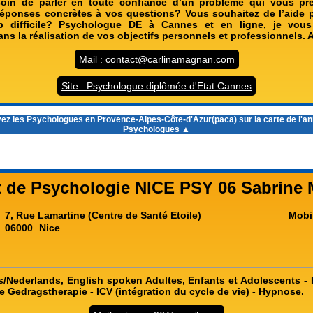
oin de parler en toute confiance d’un problème qui vous p
éponses concrètes à vos questions? Vous souhaitez de l’aide 
 difficile? Psychologue DE à Cannes et en ligne, je vous
s la réalisation de vos objectifs personnels et professionnels. A
Mail : contact@carlinamagnan.com
Site : Psychologue diplômée d'Etat Cannes
ez les
Psychologues en Provence-Alpes-Côte-d'Azur(paca)
sur la carte de l'a
Psychologues ▲
t de Psychologie NICE PSY 06 Sabrine 
7, Rue Lamartine (Centre de Santé Etoile)
Mobi
06000
Nice
s/Nederlands, English spoken Adultes, Enfants et Adolescents -
 Gedragstherapie - ICV (intégration du cycle de vie) - Hypnose.