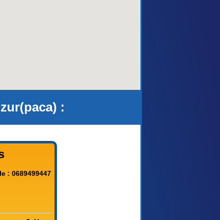
ur(paca) :
s
le : 0689499447