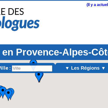
(Il y a actu
en Provence-Alpes-Côt
ille :
▼ Les Régions ▼
Alsace
Aquitaine
Auvergne
Basse-Normandie
Bourgogne