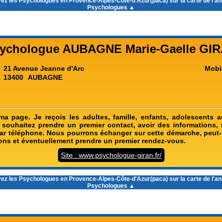
ez les
Psychologues en Provence-Alpes-Côte-d'Azur(paca)
sur la carte de l'a
Psychologues ▲
ychologue AUBAGNE Marie-Gaelle GI
21 Avenue Jeanne d'Arc
Mobi
13400
AUBAGNE
a page. Je reçois les adultes, famille, enfants, adolescents 
 souhaitez prendre un premier contact, avoir des informations, 
ar téléphone. Nous pourrons échanger sur cette démarche, peut-
ions et éventuellement prendre un premier rendez-vous.
Site : www.psychologue-giran.fr/
ez les
Psychologues en Provence-Alpes-Côte-d'Azur(paca)
sur la carte de l'a
Psychologues ▲