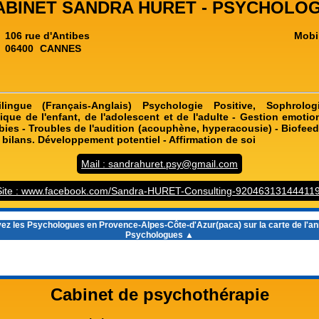
ABINET SANDRA HURET - PSYCHOLOG
106 rue d'Antibes
Mobi
06400
CANNES
lingue (Français-Anglais) Psychologie Positive, Sophrolo
nique de l'enfant, de l'adolescent et de l'adulte - Gestion emotio
bies - Troubles de l'audition (acouphène, hyperacousie) - Biofeed
 bilans. Développement potentiel - Affirmation de soi
Mail : sandrahuret.psy@gmail.com
Site : www.facebook.com/Sandra-HURET-Consulting-920463131444119
ez les
Psychologues en Provence-Alpes-Côte-d'Azur(paca)
sur la carte de l'a
Psychologues ▲
Cabinet de psychothérapie