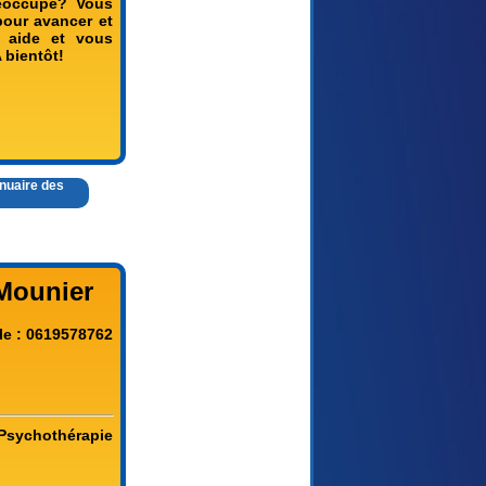
réoccupe? Vous
pour avancer et
 aide et vous
 bientôt!
nnuaire des
Mounier
le : 0619578762
 Psychothérapie