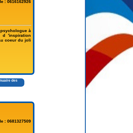
le : 0616162926
e psychologue à
d 'inspiration
u coeur du joli
nnuaire des
le : 0681327509