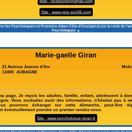
Mail : nicepsy06@gmail.com
Site : www.nice-psy06.com
ez les
Psychologues en Provence-Alpes-Côte-d'Azur(paca)
sur la carte de l'a
Psychologues ▲
Marie-gaelle Giran
21 Avenue Jeanne d'Arc
Mobi
13400
AUBAGNE
a page. Je reçois les adultes, famille, enfant, adolescent à do
gne. Vous souhaitez avoir des informations, n'hésitez pas à m
ous pourrons échanger sur cette démarche, peut-être r
 et éventuellement prendre un premier rendez-vous.
Site : www.psychologue-giran.fr