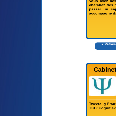
Vous avez bes
cherchez des r
passer un cap
accompagne dan
▲ Retrouv
Cabine
Tweetalig Fran
TCC/ Cognitieve