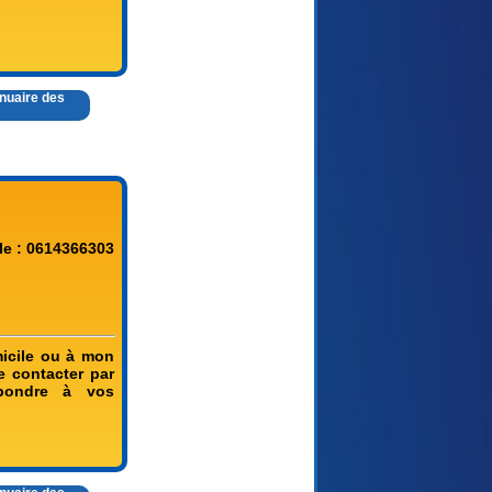
nnuaire des
le : 0614366303
micile ou à mon
e contacter par
épondre à vos