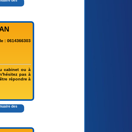
nnuaire des
RAN
le : 0614366303
au cabinet ou à
n'hésitez pas à
être répondre à
nnuaire des