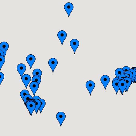
Bretagne
Centre
Champagne-Ardenne
Franche-Comté
Haute-Normandie
Ile-de-France
Languedoc-Roussillon
Limousin
Lorraine
Midi-Pyrénées
Nord-Pas-de-Calais
Pays-de-la-Loire
Picardie
Poitou-Charentes
Provence-Alpes-Côte-d'Azur(p