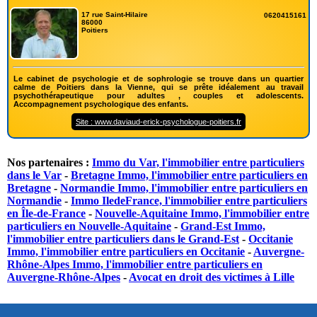
17 rue Saint-Hilaire
0620415161
86000
Poitiers
Le cabinet de psychologie et de sophrologie se trouve dans un quartier
calme de Poitiers dans la Vienne, qui se prête idéalement au travail
psychothérapeutique pour adultes , couples et adolescents.
Accompagnement psychologique des enfants.
Site : www.daviaud-erick-psychologue-poitiers.fr
Nos partenaires :
Immo du Var, l'immobilier entre particuliers
dans le Var
-
Bretagne Immo, l'immobilier entre particuliers en
Bretagne
-
Normandie Immo, l'immobilier entre particuliers en
Normandie
-
Immo IledeFrance, l'immobilier entre particuliers
en Île-de-France
-
Nouvelle-Aquitaine Immo, l'immobilier entre
particuliers en Nouvelle-Aquitaine
-
Grand-Est Immo,
l'immobilier entre particuliers dans le Grand-Est
-
Occitanie
Immo, l'immobilier entre particuliers en Occitanie
-
Auvergne-
Rhône-Alpes Immo, l'immobilier entre particuliers en
Auvergne-Rhône-Alpes
-
Avocat en droit des victimes à Lille