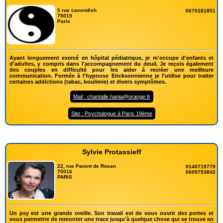
5 rue cavendish
0670281851
75019
Paris
Ayant longuement exercé en hôpital pédiatrique, je m'occupe d'enfants et
d'adultes, y compris dans l'accompagnement du deuil. Je reçois également
des couples en difficulté pour les aider à recréer une meilleure
communication. Formée à l'hypnose Ericksonnienne je l'utilise pour traiter
certaines addictions (tabac, boulimie) et divers symptômes.
Mail : chantalle.hania@orange.fr
Site : Psychologue à Paris 19ème
Sylvie Protassieff
22, rue Parent de Rosan
0140719779
75016
0609753842
PARIS
Un psy est une grande oreille. Son travail est de vous ouvrir des portes et
vous permettre de remonter une trace jusqu'à quelque chose qui se trouve en