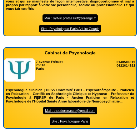
vous et qui se manifeste de façon intempestive, disproportionnée et mal à
propos par rapport à votre vie personnelle, sociale ou professionnelle. Et qui
vous fait souffrir.
Mail : sylvie.protassieff@orange.fr
Site : Psychologue Paris Adulte Couple
Cabinet de Psychologie
7 avenue Frémiet
0140506019
75016
0622614922
Paris
Psychologue clinicien | DESS Université Paris - Psychothérapeute - Praticien
en Relaxation - Certifié en Sophrologie Clinique et Hypnose - Professeur de
Psychologie à l’IERSP de Paris - Ancien Praticien en Relaxation et
Psychologie de l’Hôpital Sainte Anne laboratoire de Neuropsychiatrie...
Mail : theodorenasse@gmail.com
Site : Psychologue Paris