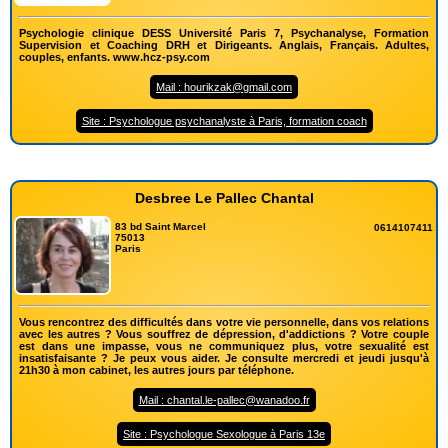
Psychologie clinique DESS Université Paris 7, Psychanalyse, Formation
Supervision et Coaching DRH et Dirigeants. Anglais, Français. Adultes,
couples, enfants. www.hcz-psy.com
Mail : hourikzak@gmail.com
Site : Psychologue psychanalyste à Paris, formation coach
Desbree Le Pallec Chantal
83 bd Saint Marcel
0614107411
75013
Paris
Vous rencontrez des difficultés dans votre vie personnelle, dans vos relations
avec les autres ? Vous souffrez de dépression, d'addictions ? Votre couple
est dans une impasse, vous ne communiquez plus, votre sexualité est
insatisfaisante ? Je peux vous aider. Je consulte mercredi et jeudi jusqu'à
21h30 à mon cabinet, les autres jours par téléphone.
Mail : chantal.le-pallec@wanadoo.fr
Site : Psychologue Sexologue à Paris 13e