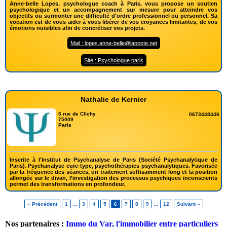
Anne-belle Lopes, psychologue coach à Paris, vous propose un soutien
psychologique et un accompagnement sur mesure pour atteindre vos
objectifs ou surmonter une difficulté d'ordre professionnel ou personnel. Sa
vocation est de vous aider à vous libérer de vos croyances limitantes, de vos
émotions nuisibles afin de concrétiser vos projets.
Mail : lopes.anne-belle@laposte.net
Site : Psychologue paris
Nathalie de Kernier
6 rue de Clichy
0673448446
75009
Paris
Inscrite à l'Institut de Psychanalyse de Paris (Société Psychanalytique de
Paris). Psychanalyse cure-type, psychothérapies psychanalytiques. Favorisée
par la fréquence des séances, un traitement suffisamment long et la position
allongée sur le divan, l’investigation des processus psychiques inconscients
permet des transformations en profondeur.
« Précédent
1
…
3
4
5
6
7
8
9
…
12
Suivant »
Nos partenaires :
Immo du Var, l'immobilier entre particuliers