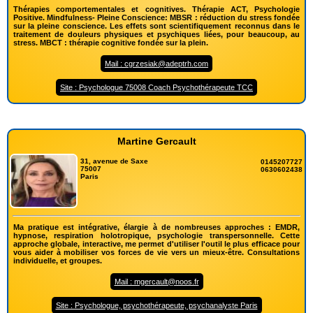
Thérapies comportementales et cognitives. Thérapie ACT, Psychologie
Positive. Mindfulness- Pleine Conscience: MBSR : réduction du stress fondée
sur la pleine conscience. Les effets sont scientifiquement reconnus dans le
traitement de douleurs physiques et psychiques liées, pour beaucoup, au
stress. MBCT : thérapie cognitive fondée sur la plein.
Mail : cgrzesiak@adeptrh.com
Site : Psychologue 75008 Coach Psychothérapeute TCC
Martine Gercault
31, avenue de Saxe
0145207727
75007
0630602438
Paris
Ma pratique est intégrative, élargie à de nombreuses approches : EMDR,
hypnose, respiration holotropique, psychologie transpersonnelle. Cette
approche globale, interactive, me permet d'utiliser l'outil le plus efficace pour
vous aider à mobiliser vos forces de vie vers un mieux-être. Consultations
individuelle, et groupes.
Mail : mgercault@noos.fr
Site : Psychologue, psychothérapeute, psychanalyste Paris