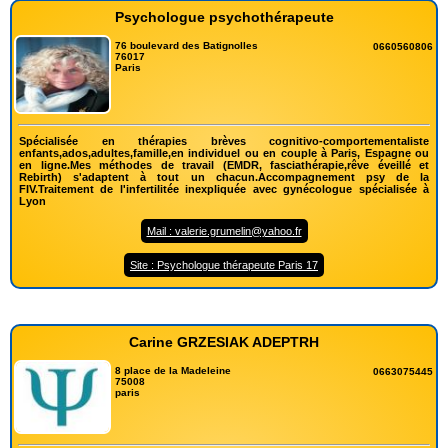
Psychologue psychothérapeute
76 boulevard des Batignolles
0660560806
76017
Paris
Spécialisée en thérapies brèves cognitivo-comportementaliste
enfants,ados,adultes,famille,en individuel ou en couple à Paris, Espagne ou
en ligne.Mes méthodes de travail (EMDR, fasciathérapie,rêve éveillé et
Rebirth) s'adaptent à tout un chacun.Accompagnement psy de la
FIV.Traitement de l'infertilitée inexpliquée avec gynécologue spécialisée à
Lyon
Mail : valerie.grumelin@yahoo.fr
Site : Psychologue thérapeute Paris 17
Carine GRZESIAK ADEPTRH
8 place de la Madeleine
0663075445
75008
paris