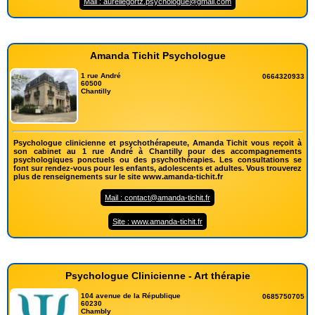
Mail : aureliegortz.psychologue@gmail.com
Amanda Tichit Psychologue
1 rue André
0664320933
60500
Chantilly
Psychologue clinicienne et psychothérapeute, Amanda Tichit vous reçoit à
son cabinet au 1 rue André à Chantilly pour des accompagnements
psychologiques ponctuels ou des psychothérapies. Les consultations se
font sur rendez-vous pour les enfants, adolescents et adultes. Vous trouverez
plus de renseignements sur le site www.amanda-tichit.fr
Mail : contact@amanda-tichit.fr
Site : www.amanda-tichit.fr
Psychologue Clinicienne - Art thérapie
104 avenue de la République
0685750705
60230
Chambly