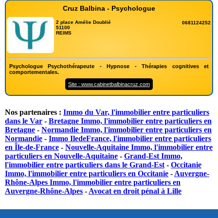
Cruz Balbina - Psychologue
2 place Amélie Doublié
0681124252
51100
REIMS
Psychologue Psychothérapeute - Hypnose - Thérapies cognitives et
comportementales.
Site : www.cabinetbalbinacruz.com
Nos partenaires :
Immo du Var, l'immobilier entre particuliers
dans le Var
-
Bretagne Immo, l'immobilier entre particuliers en
Bretagne
-
Normandie Immo, l'immobilier entre particuliers en
Normandie
-
Immo IledeFrance, l'immobilier entre particuliers
en Île-de-France
-
Nouvelle-Aquitaine Immo, l'immobilier entre
particuliers en Nouvelle-Aquitaine
-
Grand-Est Immo,
l'immobilier entre particuliers dans le Grand-Est
-
Occitanie
Immo, l'immobilier entre particuliers en Occitanie
-
Auvergne-
Rhône-Alpes Immo, l'immobilier entre particuliers en
Auvergne-Rhône-Alpes
-
Avocat en droit pénal à Lille