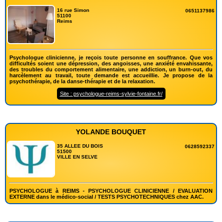
16 rue Simon
0651137986
51100
Reims
Psychologue clinicienne, je reçois toute personne en souffrance. Que vos
difficultés soient une dépression, des angoisses, une anxiété envahissante,
des troubles du comportement alimentaire, une addiction, un burn-out, du
harcèlement au travail, toute demande est accueillie. Je propose de la
psychothérapie, de la danse-thérapie et de la relaxation.
Site : psychologue-reims-sylvie-fontaine.fr/
YOLANDE BOUQUET
35 ALLEE DU BOIS
0628592337
51500
VILLE EN SELVE
PSYCHOLOGUE à REIMS - PSYCHOLOGUE CLINICIENNE / EVALUATION
EXTERNE dans le médico-social / TESTS PSYCHOTECHNIQUES chez AAC.