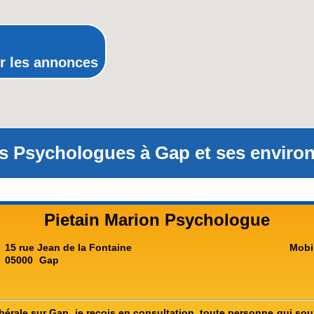
Rhône-Alpes
r les annonces
s Psychologues à Gap et ses environ
Pietain Marion Psychologue
15 rue Jean de la Fontaine
Mobi
05000
Gap
érale sur Gap, je reçois en consultation, toute personne qui sou