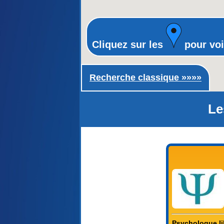
Cliquez sur les
pour voi
Recherche classique ►
Recherche classique »»»»
Le
Psychologue lib