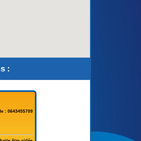
s :
le : 0643455709
haite être aidée