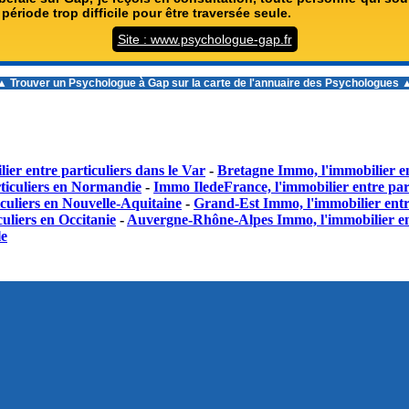
période trop difficile pour être traversée seule.
Site : www.psychologue-gap.fr
▲ Trouver un
Psychologue à Gap
sur la carte de l'annuaire des Psychologues 
ier entre particuliers dans le Var
-
Bretagne Immo, l'immobilier en
ticuliers en Normandie
-
Immo IledeFrance, l'immobilier entre part
culiers en Nouvelle-Aquitaine
-
Grand-Est Immo, l'immobilier entr
uliers en Occitanie
-
Auvergne-Rhône-Alpes Immo, l'immobilier en
le