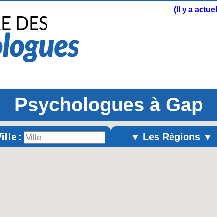
(Il y a actu
Psychologues à Gap
ille :
▼ Les Régions ▼
Alsace
Aquitaine
Auvergne
Basse-Normandie
Bourgogne