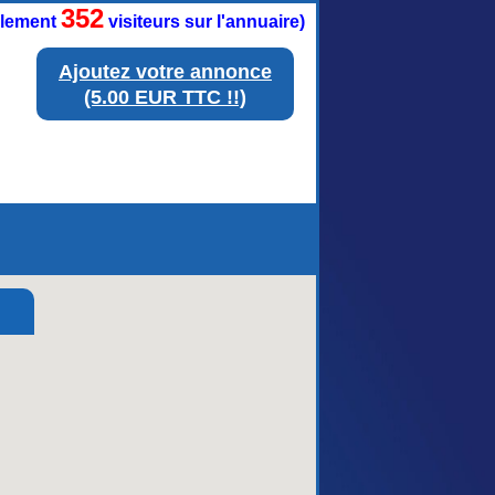
352
ellement
visiteurs sur l'annuaire)
Ajoutez votre annonce
(5.00 EUR TTC !!)