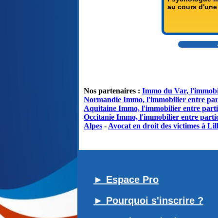
au cours d'une 
Nos partenaires :
Immo du Var, l'immobil
Normandie Immo, l'immobilier entre par
Aquitaine Immo, l'immobilier entre parti
Occitanie Immo, l'immobilier entre partic
Alpes
-
Avocat en droit des victimes à Lil
► Espace Pro
► Pourquoi s'inscrire ?