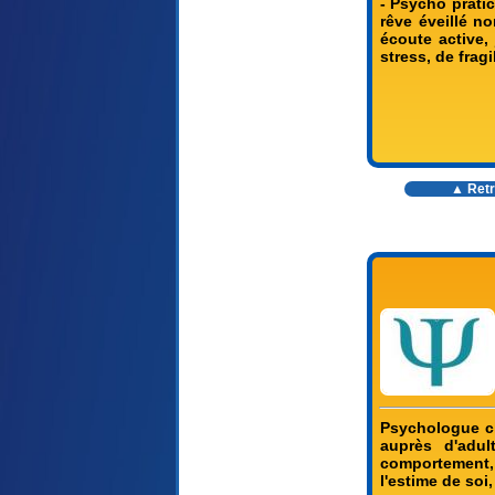
- Psycho pratic
rêve éveillé n
écoute active
stress, de frag
▲ Retr
Psychologue cli
auprès d'adul
comportement,
l'estime de soi,