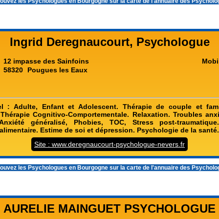
ouvez les
Psychologues en Bourgogne
sur la carte de l'annuaire des Psychol
Ingrid Deregnaucourt, Psychologue
12 impasse des Sainfoins
Mobi
58320
Pougues les Eaux
el : Adulte, Enfant et Adolescent. Thérapie de couple et fami
Thérapie Cognitivo-Comportementale. Relaxation. Troubles anx
nxiété généralisé, Phobies, TOC, Stress post-traumatique
limentaire. Estime de soi et dépression. Psychologie de la santé
Site : www.deregnaucourt-psychologue-nevers.fr
ouvez les
Psychologues en Bourgogne
sur la carte de l'annuaire des Psychol
AURELIE MAINGUET PSYCHOLOGUE