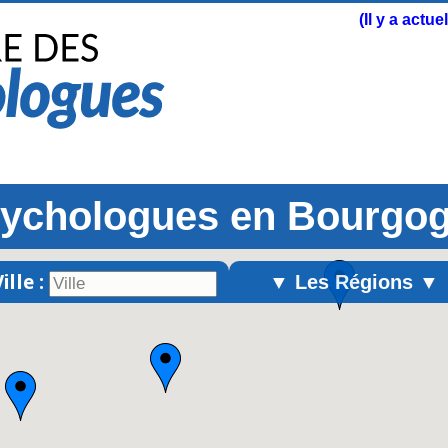
(Il y a actu
ychologues en Bourgo
ille :
▼ Les Régions ▼
Alsace
Aquitaine
Auvergne
Basse-Normandie
Bourgogne