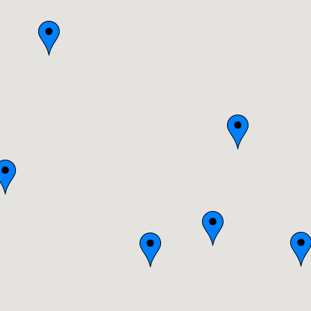
Bretagne
Centre
Champagne-Ardenne
Franche-Comté
Haute-Normandie
Ile-de-France
Languedoc-Roussillon
Limousin
Lorraine
Midi-Pyrénées
Nord-Pas-de-Calais
Pays-de-la-Loire
Picardie
Poitou-Charentes
Provence-Alpes-Côte-d'Azur(p