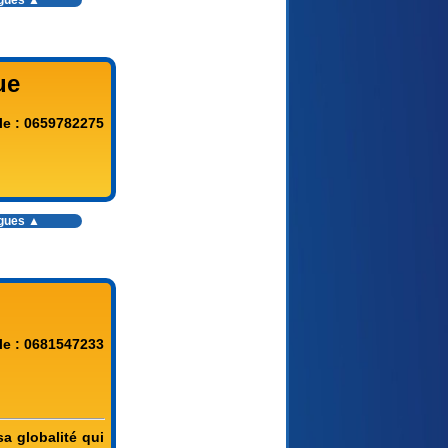
ogues ▲
ue
le : 0659782275
ogues ▲
le : 0681547233
a globalité qui