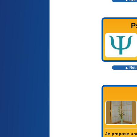
▲ Retr
P
▲ Retr
Je propose une