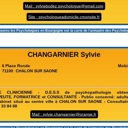
Mail : sylviebodez.psychologue@gmail.com
Site : psychologueadomicile.cmonsite.fr
ouvez les
Psychologues en Bourgogne
sur la carte de l'annuaire des Psychol
CHANGARNIER Sylvie
6 Place Ronde
Mobi
71100
CHALON SUR SAONE
E CLINICIENNE - D.E.S.S de psychopathologie obte
TE, FORMATRICE et CONSULTANTE - Public concerné: adultes
Cabinet situé au centre ville à CHALON SUR SAONE - Consultati
 33 84 88
Mail : sylvie.changarnier@orange.fr