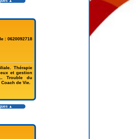
ogues ▲
le : 0620092718
liale. Thérapie
ieux et gestion
... Trouble du
. Coach de Vie.
ogues ▲