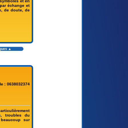
s symboles et en
 par échange et
, de doute, de
ogues ▲
le : 0638032374
particulièrement
), troubles du
e beaucoup sur