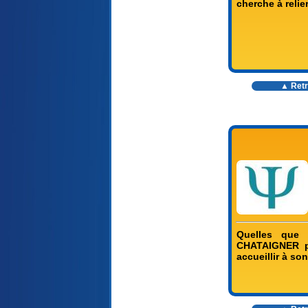
cherche à relie
▲ Retr
Quelles que s
CHATAIGNER p
accueillir à so