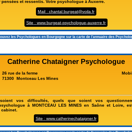
r pensées et ressentis. Votre psychologue à Auxerre.
Mail : chantal.burgeat@voila.fr
Site : www.burgeat-psychologue-auxerre.fr
ouvez les
Psychologues en Bourgogne
sur la carte de l'annuaire des Psychol
Catherine Chataigner Psychologue
26 rue de la ferme
Mobi
71300
Montceau Les Mines
oient vos difficultés, quels que soient vos questionneme
sychologue à MONTCEAU LES MINES en Saône et Loire, est
n cabinet.
Site : www.catherinechataigner.fr