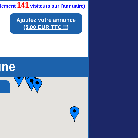
141
ellement
visiteurs sur l'annuaire)
Ajoutez votre annonce
(5.00 EUR TTC !!)
gne