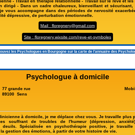
ienne - Travail en thérapie relationnelle - Travail sur le rêve et le
on dirigé - Dans un cadre chaleureux, bienveillant et sécurisant,
, je vous accompagne dans des périodes de nervosité exacerbée
ilité dépressive, de perturbation émotionnelle.
Mail : floregnery@gmail.com
Site : floregnery.wixsite.com/reve-et-symboles
ouvez les
Psychologues en Bourgogne
sur la carte de l'annuaire des Psychol
Psychologue à domicile
77 grande rue
Mobi
89100
Sens
nicienne à domicile, je me déplace chez vous. Je travaille plus 
tes souffrant de troubles de l'humeur (dépression, anxiété
 deuils. Spécialisée en psychothérapie positive, je travaill
 la gestion des émotions, à partir de votre histoire de vie.