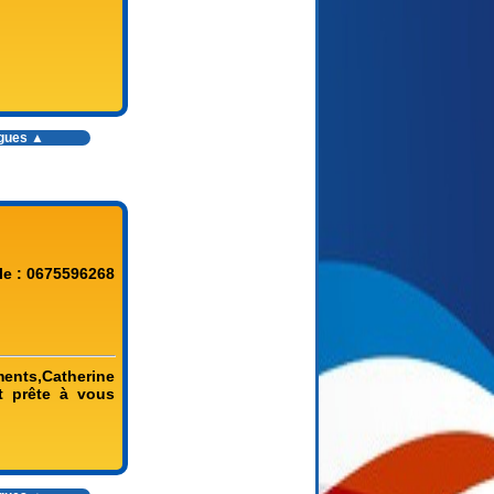
ogues ▲
le : 0675596268
nts,Catherine
 prête à vous