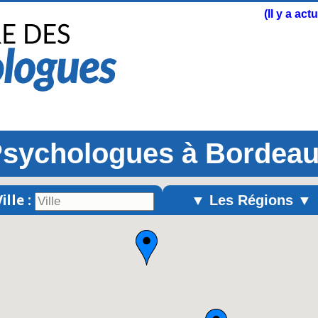
(Il y a ac
sychologues à Bordea
ille :
▼ Les Régions ▼
Alsace
Aquitaine
Auvergne
Basse-Normandie
Bourgogne