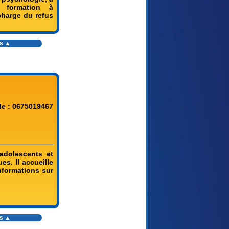
e formation à
charge du refus
es ▲
le : 0675019467
adolescents et
s. Il accueille
nformations sur
es ▲