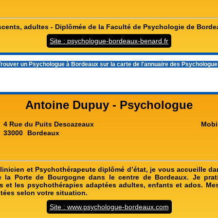
scents, adultes - Diplômée de la Faculté de Psychologie de Borde
Site : psychologue-bordeaux-benard.fr
rouver un
Psychologue à Bordeaux
sur la carte de l'annuaire des Psychologu
Antoine Dupuy - Psychologue
4 Rue du Puits Descazeaux
Mobi
33000
Bordeaux
inicien et Psychothérapeute diplômé d’état, je vous accueille d
 la Porte de Bourgogne dans le centre de Bordeaux. Je prati
 et les psychothérapies adaptées adultes, enfants et ados. Mes
tées selon votre situation.
Site : www.psychologue-bordeaux.com