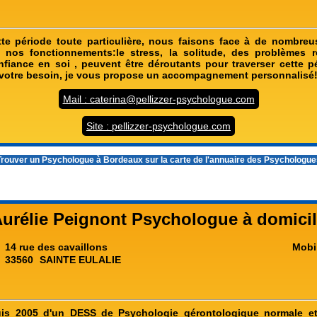
te période toute particulière, nous faisons face à de nombre
 nos fonctionnements:le stress, la solitude, des problèmes re
iance en soi , peuvent être déroutants pour traverser cette p
 votre besoin, je vous propose un accompagnement personnalisé
Mail : caterina@pellizzer-psychologue.com
Site : pellizzer-psychologue.com
rouver un
Psychologue à Bordeaux
sur la carte de l'annuaire des Psychologu
urélie Peignont Psychologue à domici
14 rue des cavaillons
Mobi
33560
SAINTE EULALIE
is 2005 d'un DESS de Psychologie gérontologique normale et