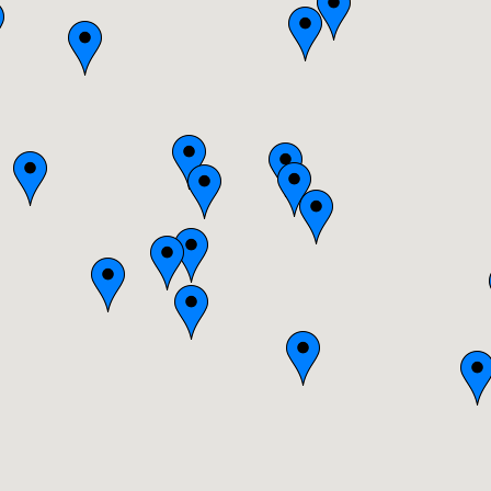
Bretagne
Centre
Champagne-Ardenne
Franche-Comté
Haute-Normandie
Ile-de-France
Languedoc-Roussillon
Limousin
Lorraine
Midi-Pyrénées
Nord-Pas-de-Calais
Pays-de-la-Loire
Picardie
Poitou-Charentes
Provence-Alpes-Côte-d'Azur(p