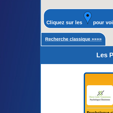
Cliquez sur les
pour voi
Recherche classique ►
Recherche classique »»»»
Les P
Psychologue cl