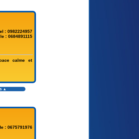
el : 0982224957
le : 0684891115
pace calme et
es ▲
le : 0675791976