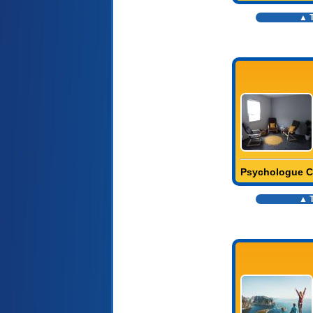
▲ T
Psychologue C
▲ T