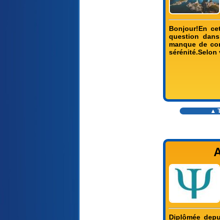
Bonjour!En cet
question dans
manque de conf
sérénité.Selon
▲ T
A
Diplômée depu