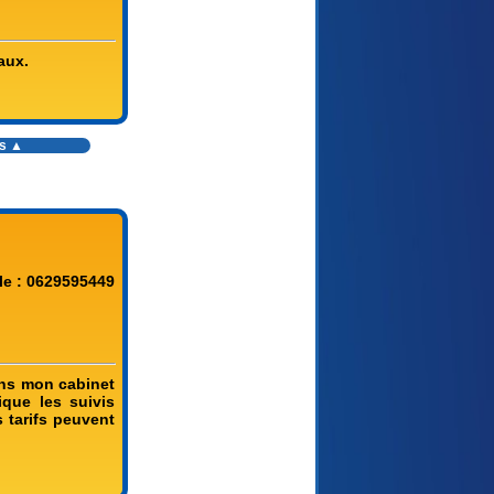
aux.
es ▲
le : 0629595449
ans mon cabinet
que les suivis
 tarifs peuvent