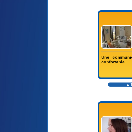
Une communic
confortable.
▲ T