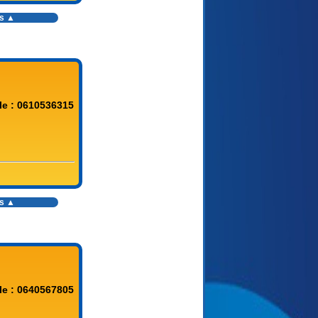
es ▲
le : 0610536315
es ▲
le : 0640567805