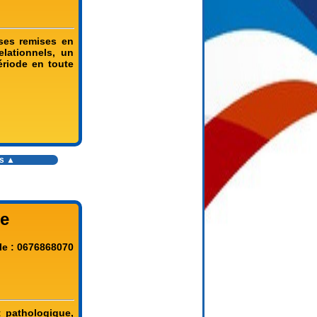
uses remises en
lationnels, un
ériode en toute
!
es ▲
le
le : 0676868070
 pathologique,