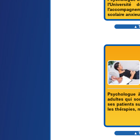
l'Université
l'accompagneme
scolaire anxieu
▲ T
Psychologue à
adultes qui so
ses patients s
les thérapies, 
▲ T