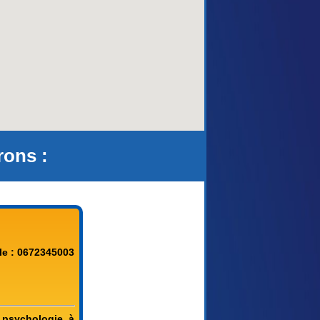
rons :
le : 0672345003
 psychologie, à