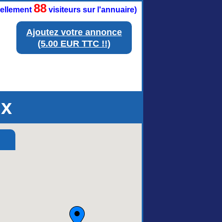
88
tuellement
visiteurs sur l'annuaire)
Ajoutez votre annonce
(5.00 EUR TTC !!)
ux