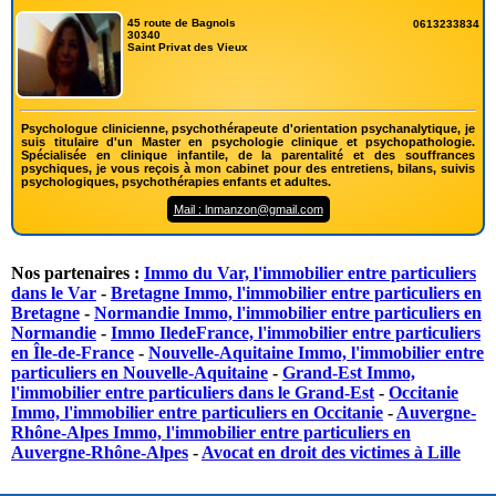
45 route de Bagnols
0613233834
30340
Saint Privat des Vieux
Psychologue clinicienne, psychothérapeute d'orientation psychanalytique, je
suis titulaire d'un Master en psychologie clinique et psychopathologie.
Spécialisée en clinique infantile, de la parentalité et des souffrances
psychiques, je vous reçois à mon cabinet pour des entretiens, bilans, suivis
psychologiques, psychothérapies enfants et adultes.
Mail : lnmanzon@gmail.com
Nos partenaires :
Immo du Var, l'immobilier entre particuliers
dans le Var
-
Bretagne Immo, l'immobilier entre particuliers en
Bretagne
-
Normandie Immo, l'immobilier entre particuliers en
Normandie
-
Immo IledeFrance, l'immobilier entre particuliers
en Île-de-France
-
Nouvelle-Aquitaine Immo, l'immobilier entre
particuliers en Nouvelle-Aquitaine
-
Grand-Est Immo,
l'immobilier entre particuliers dans le Grand-Est
-
Occitanie
Immo, l'immobilier entre particuliers en Occitanie
-
Auvergne-
Rhône-Alpes Immo, l'immobilier entre particuliers en
Auvergne-Rhône-Alpes
-
Avocat en droit des victimes à Lille