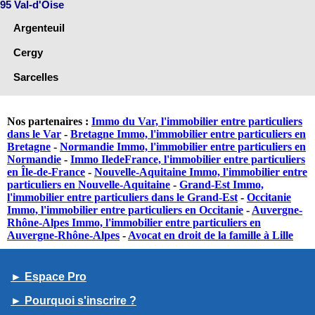
95 Val-d'Oise
Argenteuil
Cergy
Sarcelles
Nos partenaires :
Immo du Var, l'immobilier entre particuliers
dans le Var
-
Bretagne Immo, l'immobilier entre particuliers en
Bretagne
-
Normandie Immo, l'immobilier entre particuliers en
Normandie
-
Immo IledeFrance, l'immobilier entre particuliers
en Île-de-France
-
Nouvelle-Aquitaine Immo, l'immobilier entre
particuliers en Nouvelle-Aquitaine
-
Grand-Est Immo,
l'immobilier entre particuliers dans le Grand-Est
-
Occitanie
Immo, l'immobilier entre particuliers en Occitanie
-
Auvergne-
Rhône-Alpes Immo, l'immobilier entre particuliers en
Auvergne-Rhône-Alpes
-
Avocat en droit de la famille à Lille
► Espace Pro
► Pourquoi s'inscrire ?