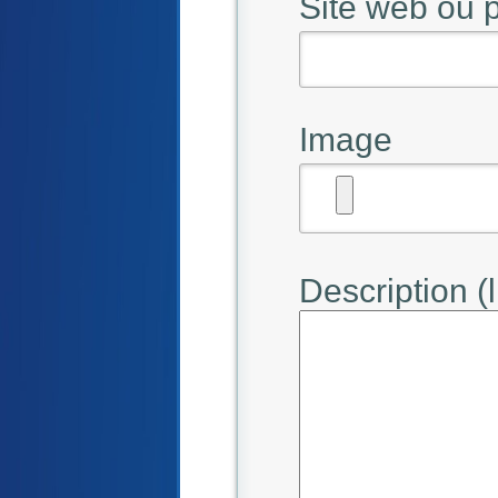
Site web ou
Image
Description (