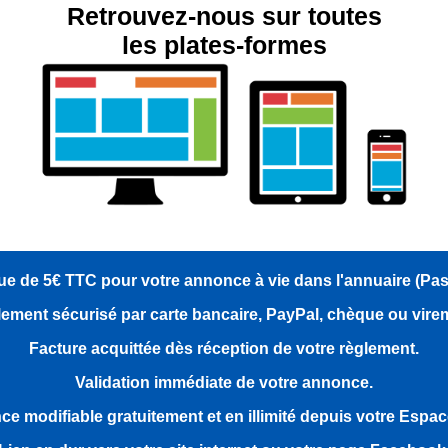
Retrouvez-nous sur toutes
les plates-formes
e de 5€ TTC pour votre annonce à vie dans l'annuaire (Pa
ement sécurisé par carte bancaire, PayPal, chèque ou vire
Facture acquittée dès réception de votre règlement.
Validation immédiate de votre annonce.
e modifiable gratuitement et en illimité depuis votre Espa