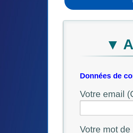
▼ A
Données de con
Votre email (
Votre mot de 