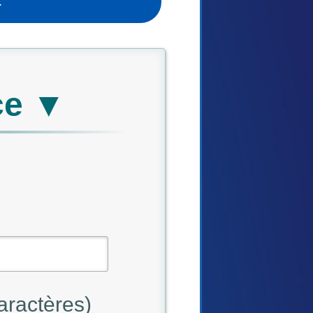
.
ce ▼
aractères)