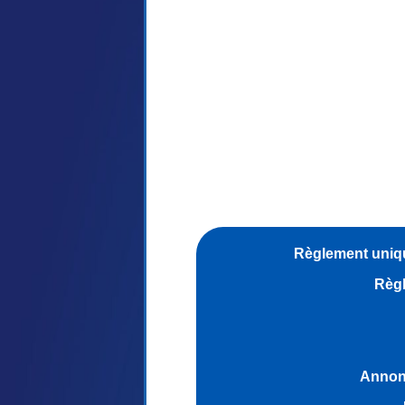
Règlement uniqu
Règl
Annonc