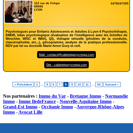
112 rue de Créqui
0478247305
69006
LYON
Psychologues pour Enfants Adolescents et Adultes à Lyon 6 Psychothérapie,
EMDR, bilan psychologique (évaluation de l'intelligence avec les échelles de
Weschler, WISC et WAIS, QI), thérapie virtuelle (phobies de la conduite,
claustrophobie, etc...), génogramme, analyse de la pratique professionnelle.
RDV par tel ou doctolib Marie-Anne Gury et coll.
Mail : contact@cabinetgurycrequi.com
Site : cabinetgurycrequi.com
« Précédent
1
…
5
6
7
8
9
10
11
…
54
Suivant »
Nos partenaires :
Immo du Var
-
Bretagne Immo
-
Normandie
Immo
-
Immo IledeFrance
-
Nouvelle-Aquitaine Immo
-
Grand-Est Immo
-
Occitanie Immo
-
Auvergne-Rhône-Alpes
Immo
-
Avocat Lille