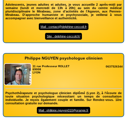
Adolescents, jeunes adultes et adultes, je vous accueille 2 après-midi par
semaine (lundi et mercredi de 13h à 20h) au sein du centre médical
pluridisciplinaire le Mirabeau, zone d'activités de l'Agavon, aux Pennes-
Mirabeau. D'approche humaniste et psychosociale, je veillerai à vous
accompagner avec bienveillance et authenticité.
Mail : contact@delphine-ceccoli.fr
Site : delphine-ceccoli.fr/
Philippe NGUYEN psychologue clinicien
11 rue Professeur ROLLET
0637526344
69008
LYON
Psychothérapeute et psychologue clinicien diplômé (Lyon 2), à l'écoute de
toute situation psychologique nécessitant un temps de consultation
individuelle. Je reçois également couple et famille. Sur Rendez-vous. 1ère
consultation gratuite sur demande.
Mail : philippe.nguyen010@orange.fr