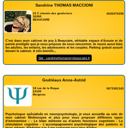
Sandrine THOMAS MACCIONI
22 C chemin des genévriers
0630470258
30300
BEAUCAIRE
C'est dans mon cabinet de psy à Beaucaire, véritable espace d'écoute et de
parole protégée que je vous propose de nous rencontrer. Je reçois aussi bien
les adultes, les enfants, les adolescents et les couples. Parking gratuit assuré
devant le cabinet. A très bientôt...
Site : sandrinethomaspsybeaucaire.fr
Godréaux Anne-Astrid
18 rue de la Roque
0673381343
24100
Bergerac
Psychologue spécialisée en neuropsychologie, je vous accueille au sein de
mon cabinet Mnémosyne et plus pour vous proposer différents types
d'intervention : - Le bilan mémoire ou d'autres fonctions cognitives - La
stimulation cognitive - L'accompagnement psychologique des patients et
leurs aidants. N'hésitez pas à me contacter pour plus d'infos.