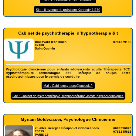
Site : 8 avenue du président Kennedy 11170
Cabinet de psychotherapie, d’hypnotherapie & t
Boulevard jean bouin
0781679155
02100
Saint-Quentin
Psychologue clinicienne pour enfants adolescents adulte Thérapeute TCC
Hypnothérapeute addictologue EFT Thérapie de couple Tests
psychotechniques pour le permis de conduire
Mail : Cabinetpsytests@outlook.fr
Site : Cabinet de psychothérapie, d’hypnothérapie &tests psychotechniques
Myriam Goldwasser, Psychologue Clinicienne
28 allée Georges Récipon et videoséances
0688590870
75019
0783245818
PARIS 19