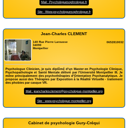
Mail : Psychologuesophrologue.fr
Site : Www.psychologuesophrologue.fr
Jean-Charles CLEMENT
140 Rue Pierre Larousse
0652810032
34090
Montpellier
Psychologue Clinicien, je suis diplômé d’un Master en Psychologie Clinique,
Psychopathologie et Santé Mentale délivré par l’Université Montpellier III. Je
mène principalement des psychothérapies d’Orientation Psychanalytique. Je
propose aussi des Thérapies par Exposition à la Réalité Virtuelle - traitement
des phobies par casque VR.
Mail : jeancharlesclement@psychologue-montpellier.org
Site : www.psychologue-montpellier.org
Cabinet de psychologie Gury-Créqui