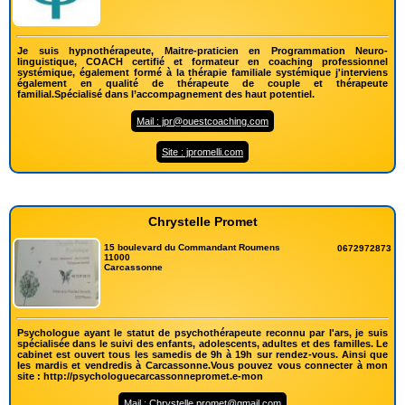
Je suis hypnothérapeute, Maitre-praticien en Programmation Neuro-
linguistique, COACH certifié et formateur en coaching professionnel
systémique, également formé à la thérapie familiale systémique j'interviens
également en qualité de thérapeute de couple et thérapeute
familial.Spécialisé dans l’accompagnement des haut potentiel.
Mail : jpr@ouestcoaching.com
Site : jpromelli.com
Chrystelle Promet
15 boulevard du Commandant Roumens
0672972873
11000
Carcassonne
Psychologue ayant le statut de psychothérapeute reconnu par l'ars, je suis
spécialisée dans le suivi des enfants, adolescents, adultes et des familles. Le
cabinet est ouvert tous les samedis de 9h à 19h sur rendez-vous. Ainsi que
les mardis et vendredis à Carcassonne.Vous pouvez vous connecter à mon
site : http://psychologuecarcassonnepromet.e-mon
Mail : Chrystelle.promet@gmail.com