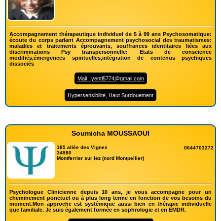
Accompagnement thérapeutique individuel de 5 à 99 ans Psychosomatique:
écoute du corps parlant Accompagnement psychosocial des traumatismes:
maladies et traitements éprouvants, souffrances identitaires liées aux
discriminations Psy transpersonnelle: Etats de conscience
modifiés,émergences spirituelles,intégration de contenus psychiques
dissociés
Mail : yentl5774@gmail.com
Hypersensibilité, Haut Surdouement
Soumicha MOUSSAOUI
185 allée des Vignes
0644703272
34980
Montferrier sur lez (nord Montpellier)
Psychologue Clinicienne depuis 10 ans, je vous accompagne pour un
cheminement ponctuel ou à plus long terme en fonction de vos besoins du
moment.Mon approche est systémique aussi bien en thérapie individuelle
que familiale. Je suis également formée en sophrologie et en EMDR.