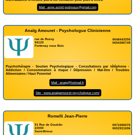
Mail : anne.astrid.godreaux@gmail.com
Anaïg Amouret - Psychologue Clinicienne
rue de Rosny
0648443250
94120
0694380749
Fontenay sous Bois
Psychothérapie - Soutien Psychologique - Consultations par téléphone -
Addiction / Consommation à risque / Dépression / Mal-être / Troubles
Alimentaires / Haut Potentiel
Mail : anaig@hotmail.fr
Site : www.anaigamouret-psychologue.com/
Romelli Jean-Pierre
51 Rue de Gouédic
0972456076
22000
0652921696
Saint-Brieuc