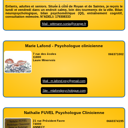
Enfants, adultes et seniors. Située à côté de Royan et de Saintes, je reçois le
lundi et vendredi dans un endroit calme, loin des tourments de la ville. Bilan
neuropsychologique, bilan psychométrique (QI), entraînement cognitif,
consultation mémoire. N°ADELI: 179308333
Mail : wittmann.sonia@orange.fr
Marie Lafond - Psychologue clinicienne
7 rue des écoles
066371002
11800
Laure Minervois
Mail : m.lafond.psy@gmail.com
Site : mlafondpsychologue.com
Nathalie FUVEL Psychologue Clinicienne
21 rue Président Favre
0660374195
74000
ANNECY