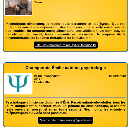
Reims
Psychologue clinicienne, je reçois toute personne en souffrance. Que vos
difficultés soient une dépression, des angoisses, une anxiété envahissante,
des troubles du comportement alimentaire, une addiction, un burn-out, du
harcèlement au travail, toute demande est accueillie. Je propose de la
psychothérapie, de la danse-thérapie et de la relaxation.
Site : psychologue-reims-sylvie-fontaine.fr/
Champenois Émilie cabinet psychologie
19 rue d'Angiviller
0626380501
78120
Rambouillet
Psychologue clinicienne diplômée d'État. Reçoit enfant-ado-adultes tous les
jours uniquement sur rendez-vous. En période de crise sanitaire, le cabinet
reste ouvert en présentiel et en toute sécurité. Néanmoins, les entretiens
téléphoniques ou vidéo sont possibles.
Mail : emilie.champenois@gmail.com