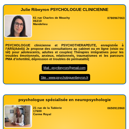
Julie Ribeyron PSYCHOLOGUE CLINICIENNE
61 rue Charles de Mouchy
0780967063
06210
Mandelieu
PSYCHOLOGUE clinicienne et PSYCHOTHERAPEUTE, enregistrée à
l’ARS(Adeli)| Je propose des consultations au cabinet ou en ligne (visio ou
tél) pour adolescents, adultes et couples| Thérapies intégratives pour les
troubles émotionnels, anxieux, relationnels, traumatismes et les parcours
PMA d'infertilité, dépression et troubles de périnatalité|
Mail : psyribeyron@gmail.com
Site : www.psychologueribeyron.fr
psychologue spécialisée en neuropsychologie
21 rue de la Tublerie
0650913960
17600
Corme Royal