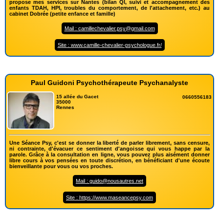
propose mes services sur Nantes (bilan QI, suivi et accompagnement des
enfants TDAH, HPI, troubles du comportement, de l'attachement, etc.) au
cabinet Dobrée (petite enfance et famille)
Mail : camillechevalier.psy@gmail.com
Site : www.camille-chevalier-psychologue.fr/
Paul Guidoni Psychothérapeute Psychanalyste
15 allée du Gacet
0660556183
35000
Rennes
Une Séance Psy, c'est se donner la liberté de parler librement, sans censure,
ni contrainte, d'évacuer ce sentiment d'angoisse qui vous happe par la
parole. Grâce à la consultation en ligne, vous pouvez plus aisément donner
libre cours à vos pensées en toute discrétion, en bénéficiant d'une écoute
bienveillante pour vous ou vos proches.
Mail : guido@nousautres.net
Site : https://www.maseancepsy.com