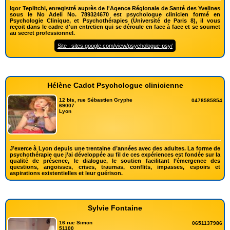
Igor Teplitchi, enregistré auprès de l'Agence Régionale de Santé des Yvelines
sous le No Adeli No. 789324670 est psychologue clinicien formé en
Psychologie Clinique, et Psychothérapies (Université de Paris 8), il vous
reçoit dans le cadre d'un entretien qui se déroule en face à face et se soumet
au secret professionnel.
Site : sites.google.com/view/psychologue-psy/
Hélène Cadot Psychologue clinicienne
12 bis, rue Sébastien Gryphe
0478585854
69007
Lyon
J’exerce à Lyon depuis une trentaine d’années avec des adultes. La forme de
psychothérapie que j’ai développée au fil de ces expériences est fondée sur la
qualité de présence, le dialogue, le soutien facilitant l’émergence des
questions, angoisses, crises, traumas, conflits, impasses, espoirs et
aspirations existentielles et leur guérison.
Sylvie Fontaine
16 rue Simon
0651137986
51100