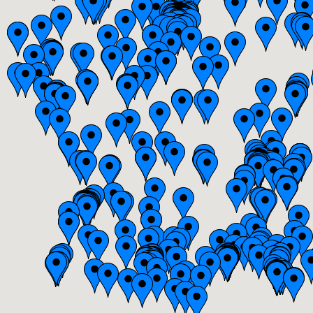
Bretagne
Centre
Champagne-Ardenne
Franche-Comté
Haute-Normandie
Ile-de-France
Languedoc-Roussillon
Limousin
Lorraine
Midi-Pyrénées
Nord-Pas-de-Calais
Pays-de-la-Loire
Picardie
Poitou-Charentes
Provence-Alpes-Côte-d'Azur(p