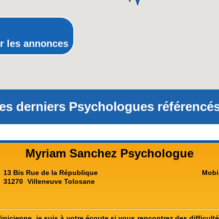
Rhône-Alpes
r les annonces
es derniers Psychologues référencés
Myriam Sanchez Psychologue
13 Bis Rue de la République
Mobi
31270
Villeneuve Tolosane
nicienne, je suis à votre écoute si vous rencontrez des difficult