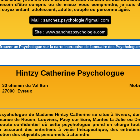
besoin d'être compris ou de mieux vous comprendre, je suis d
 soyez enfant, adolescent, adulte, couple ou personne âgée.
Mail : sanchez.psychologie@gmail.com
Site : www.sanchezpsychologie.com
rouver un Psychologue sur la carte interactive de l'
annuaire des Psychologue
Hintzy Catherine Psychologue
33 chemin du Val Iton
Mobi
27000
Evreux
psychologue de Madame Hintzy Catherine se situe à Evreux, dan
enance de Rouen, Louviers, Pacy-sur-Eure, Mantes-la-Jolie ou Dr
écoute confidentiel où cette psychologue prend en charge tou
 assurant des entretiens à visée thérapeutique, des entretie
ction des objectifs personnels à atteindre.