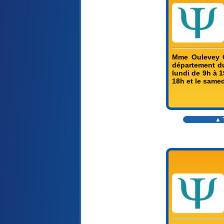
Mme Oulevey Ch
département du
lundi de 9h à 1
18h et le samed
▲ T