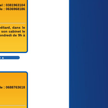
el : 0381963104
le : 0636968186
éliard, dans le
 son cabinet le
vendredi de 9h à
s
▲
le : 0688763618