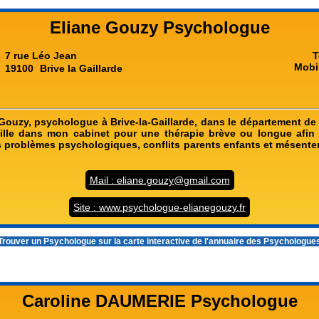
Eliane Gouzy Psychologue
7 rue Léo Jean
T
Mobi
19100
Brive la Gaillarde
Gouzy, psychologue à Brive-la-Gaillarde, dans le département de 
ille dans mon cabinet pour une thérapie brève ou longue afin 
s problèmes psychologiques, conflits parents enfants et mésente
Mail : eliane.gouzy@gmail.com
Site : www.psychologue-elianegouzy.fr
rouver un Psychologue sur la carte interactive de l'
annuaire des Psychologue
Caroline DAUMERIE Psychologue