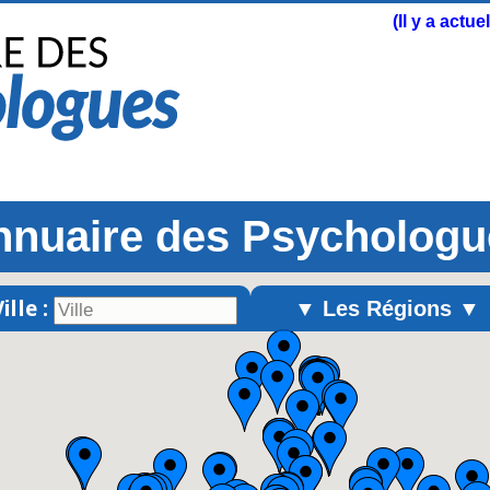
(Il y a actu
nnuaire des Psychologu
ille :
▼ Les Régions ▼
Alsace
Aquitaine
Auvergne
Basse-Normandie
Bourgogne