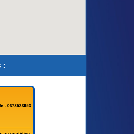
 :
le : 0673523953
és au quotidien.