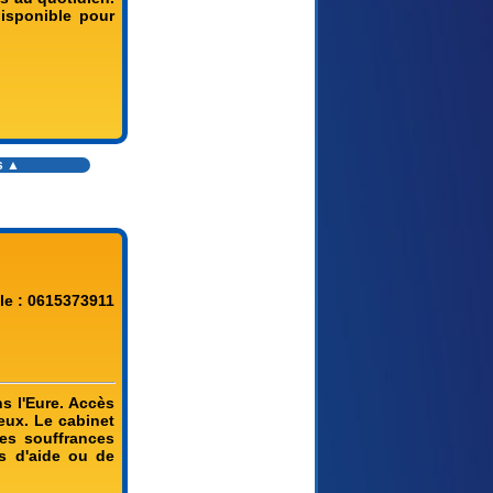
isponible pour
s
▲
le : 0615373911
s l'Eure. Accès
eux. Le cabinet
tes souffrances
ns d'aide ou de