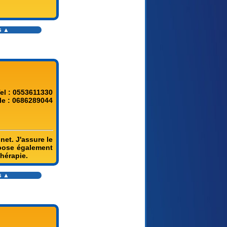
s
▲
el : 0553611330
le : 0686289044
et. J'assure le
opose également
hérapie.
s
▲