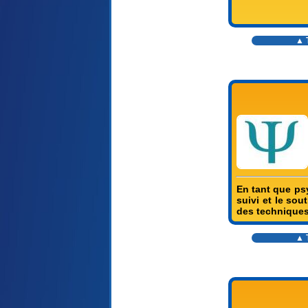
▲ T
En tant que ps
suivi et le so
des techniques
▲ T