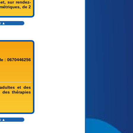
et, sur rendez-
ométriques, de 2
s
▲
le : 0670446256
adultes et des
 des thérapies
s
▲