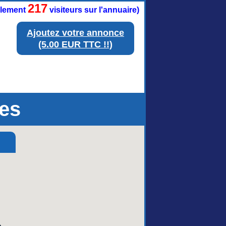
217
ellement
visiteurs sur l'annuaire)
Ajoutez votre annonce
(5.00 EUR TTC !!)
es