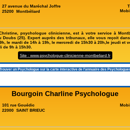
27 avenue du Maréchal Joffre
T
Mobi
25200
Montbéliard
ristine, psychologue clinicienne, est à votre service à Montb
 Doubs (25). Expert auprès des tribunaux, elle vous reçoit dans
9h, le mardi de 14h à 19h, le mercredi de 15h30 à 20h,le jeudi et 
i de 9h à 15h30.
Site : www.psychologue-clinicienne-montbeliard.fr
rouver un Psychologue sur la carte interactive de l'
annuaire des Psychologue
Bourgoin Charline Psychologue
101 rue Gouédic
Mobi
22000
SAINT BRIEUC