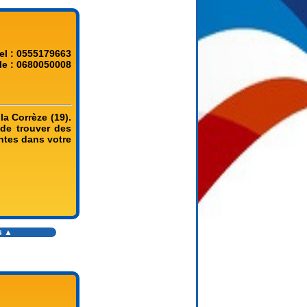
el : 0555179663
le : 0680050008
la Corrèze (19).
de trouver des
ntes dans votre
s
▲