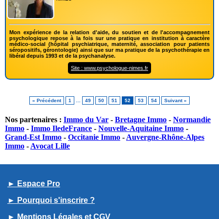
Mon expérience de la relation d'aide, du soutien et de l'accompagnement
psychologique repose à la fois sur une pratique en institution à caractère
médico-social (hôpital psychiatrique, maternité, association pour patients
séropositifs, gérontologie) ainsi que sur ma pratique de la psychothérapie en
libéral depuis 1993 et de la psychanalyse.
Site : www.psychologue-nimes.fr
« Précédent
1
…
49
50
51
52
53
54
Suivant »
Nos partenaires :
Immo du Var
-
Bretagne Immo
-
Normandie
Immo
-
Immo IledeFrance
-
Nouvelle-Aquitaine Immo
-
Grand-Est Immo
-
Occitanie Immo
-
Auvergne-Rhône-Alpes
Immo
-
Avocat Lille
► Espace Pro
► Pourquoi s'inscrire ?
► Mentions Légales et CGV