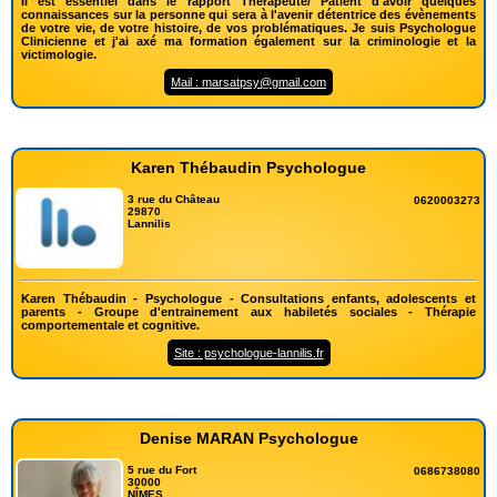
Il est essentiel dans le rapport Thérapeute/ Patient d'avoir quelques
connaissances sur la personne qui sera à l'avenir détentrice des évènements
de votre vie, de votre histoire, de vos problématiques. Je suis Psychologue
Clinicienne et j'ai axé ma formation également sur la criminologie et la
victimologie.
Mail : marsatpsy@gmail.com
Karen Thébaudin Psychologue
3 rue du Château
0620003273
29870
Lannilis
Karen Thébaudin - Psychologue - Consultations enfants, adolescents et
parents - Groupe d'entrainement aux habiletés sociales - Thérapie
comportementale et cognitive.
Site : psychologue-lannilis.fr
Denise MARAN Psychologue
5 rue du Fort
0686738080
30000
NÎMES