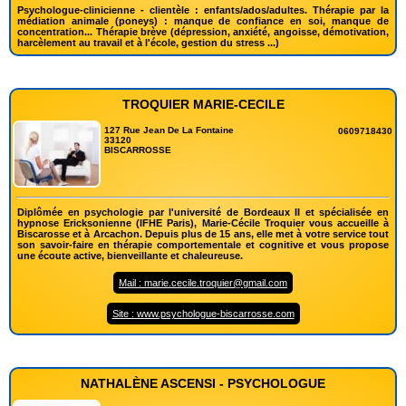
Psychologue-clinicienne - clientèle : enfants/ados/adultes. Thérapie par la
médiation animale (poneys) : manque de confiance en soi, manque de
concentration... Thérapie brève (dépression, anxiété, angoisse, démotivation,
harcèlement au travail et à l'école, gestion du stress ...)
TROQUIER MARIE-CECILE
127 Rue Jean De La Fontaine
0609718430
33120
BISCARROSSE
Diplômée en psychologie par l'université de Bordeaux II et spécialisée en
hypnose Ericksonienne (IFHE Paris), Marie-Cécile Troquier vous accueille à
Biscarosse et à Arcachon. Depuis plus de 15 ans, elle met à votre service tout
son savoir-faire en thérapie comportementale et cognitive et vous propose
une écoute active, bienveillante et chaleureuse.
Mail : marie.cecile.troquier@gmail.com
Site : www.psychologue-biscarrosse.com
NATHALÈNE ASCENSI - PSYCHOLOGUE