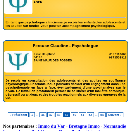
AGEN
En tant que psychologue clinicienne, je reçois les enfants, les adolescents et
les adultes sur rendez-vous pour un accompagnement psychologique.
Perouse Claudine - Psychologue
3 rue Dauphiné
0145118004
94100
0673506913
SAINT MAUR DES FOSSÉS
Je reçois en consultation des adolescents et des adultes en souffrance
psychologique. Ensemble, nous pouvons décider d'un engagement dans une
psychothérapie en face à face, éventuellement d'une psychanalyse sur le
divan. Ce travail en profondeur permet de se libérer d'un mal-être chronique,
dépressif ou anxieux et des troubles réactionnels aux diverses épreuves de la
vie.
« Précédent
1
…
46
47
48
49
50
51
52
…
54
Suivant »
Nos partenaires :
Immo du Var
-
Bretagne Immo
-
Normandie