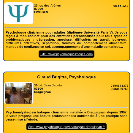
23 rue des Arènes
05-55-12-9
87000
LIMOGES
Psychologue clinicienne pour adultes (diplômée Université Paris V). Je vous
reçois à mon cabinet pour des entretiens personnalisés pour tous types de
problématiques : dépression, angoisse, difficultés au travail, burn-out,
difficultés affectives, séparation, troubles du comportement alimentaire,
manque de confiance en soi, accompagnement d'une maladie somatique...
Site : www.psychologuelimoges.com
Giraud Brigitte, Psychologue
30 bd. Jean Jaurès
0494673376
83300
0683189763
Draguignan
Psychanalyste-psychologue clinicienne installée à Draguignan depuis 1997,
je vous propose une écoute professionnelle confrontée à une pratique sans
cesse mise à l'étude.
Site : www.psychologue-psychanalyste-draguignan.fr