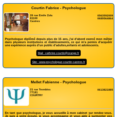
Courtin Fabrice - Psychologue
26 rue Emile Zola
0563592009
81100
0689564864
Castres
Psychologue diplômé depuis plus de 15 ans, j'ai d'abord exercé mon métier
dans plusieurs institutions et établissements, ce qui m'a permis d'acquérir
une expérience auprès d'un public d'adultes,enfants et adolescents.
Mail : cathrine.courtin@orange.fr
Site : www.psychologue-courtin-castres.fr
Mellet Fabienne - Psychologue
21 rue Trembles
0613821885
77181
COURTRY
En tant que psychologue, je vous accueille à mon cabinet sur rendez-vous.
Je suis à votre écoute, je vous accompagne et vous aide à surmonter vos