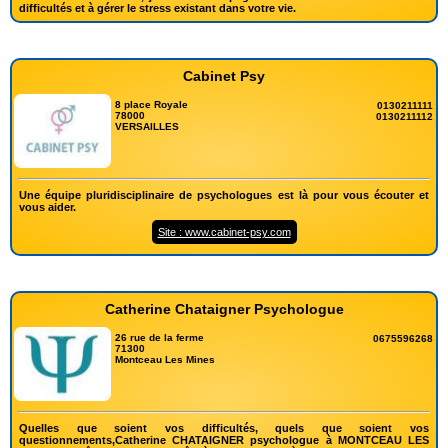
difficultés et à gérer le stress existant dans votre vie.
Cabinet Psy
8 place Royale
0130211111
78000
0130211112
VERSAILLES
Une équipe pluridisciplinaire de psychologues est là pour vous écouter et
vous aider.
Site : www.cabinet-psy.com
Catherine Chataigner Psychologue
26 rue de la ferme
0675596268
71300
Montceau Les Mines
Quelles que soient vos difficultés, quels que soient vos
questionnements,Catherine CHATAIGNER psychologue à MONTCEAU LES