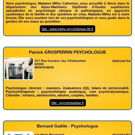
Votre psychologue, Madame Méhu Catherine, vous accueille à Vence dans le
département des Alpes-Maritimes. Diplômée d'études supérieures
spécialisées en psychologie clinique et pathologique, en approche
systémique de la famille et des systèmes en crise, Madame Méhu est à votre
écoute. Elle vous soutient lors de vos psychothérapies et vous guide dans la
gestion de vos maux au quotidien.
Site : www.mehu-psychologue-06.fr
Patrick GROSPERRIN PSYCHOLOGUE
417 Rue Gustave Jay Villebourbon
0695136754
82000
MONTAUBAN
Psychologue clinicien : examens, évaluations (QI), bilans de personnalité.
Psychothérapeute : psychothérapie analytique, cure psychodynamique.
Clientèle : enfants, adolescents, adultes, couples, familles.
Site : psymontauban.fr
Bernard Gaëlle - Psychologue
rue Henri Becquerel
0671652452