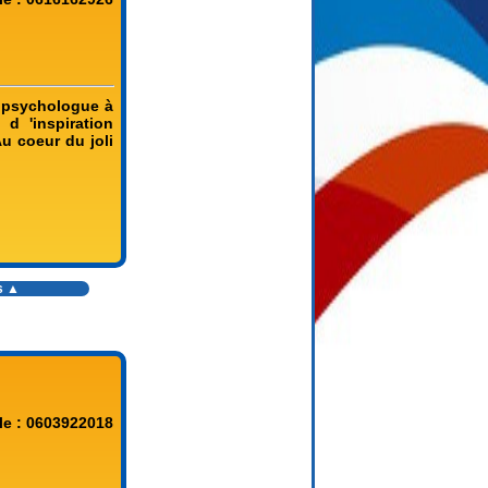
e psychologue à
d 'inspiration
u coeur du joli
s
▲
le : 0603922018