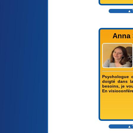
▲ T
Anna 
Psychologue c
doigté dans la
besoins, je vo
En visioconfére
▲ T