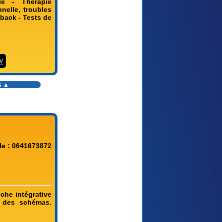
gie - Thérapie
nnelle, troubles
back - Tests de
/
s
▲
le : 0641673872
che intégrative
e des schémas.