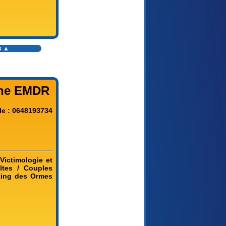
s
▲
nne EMDR
le : 0648193734
Victimologie et
ltes / Couples
rking des Ormes