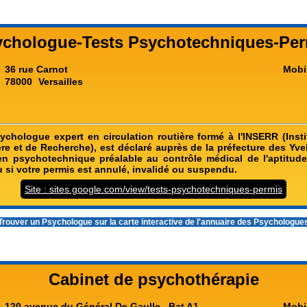
ychologue-Tests Psychotechniques-Per
36 rue Carnot
Mobi
78000
Versailles
sychologue expert en circulation routière formé à l'INSERR (Insti
ère et de Recherche), est déclaré auprès de la préfecture des Yve
men psychotechnique préalable au contrôle médical de l'aptitude
 si votre permis est annulé, invalidé ou suspendu.
Site : sites.google.com/view/tests-psychotechniques-permis
rouver un Psychologue sur la carte interactive de l'
annuaire des Psychologue
Cabinet de psychothérapie
120 avenue du Général De Gaulle , Bat A1
Mobi