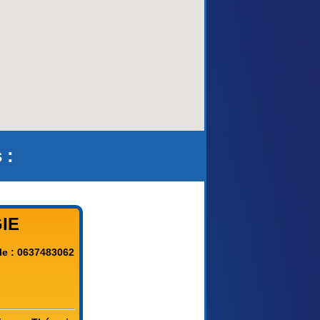
 :
IE
le : 0637483062