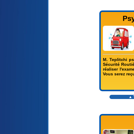
Ps
M. Teplitchi p
Sécurité Routi
réaliser l'exa
Vous serez reçu
▲ T