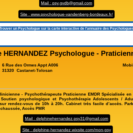
Mail : psy.gvdb@gmail.com
Site : www.psychologue-vandenberg-bordeaux.fr/
rouver un Psychologue sur la carte interactive de l'
annuaire des Psychologue
e HERNANDEZ Psychologue - Praticie
6 Rue des Ormes Appt A006
Mobi
31320
Castanet-Tolosan
inicienne - Psychothérapeute Praticienne EMDR Spécialisée en 
Soutien psychologique et Psychothérapie Adolescents / Adu
sur rendez-vous de 10h à 20h. Cabinet très facile d’accès. Pa
e-chaussée, Accès PMR
Mail : delphinehernandez.psy31@gmail.com
Site : delphine-hernandez.wixsite.com/mon-psy