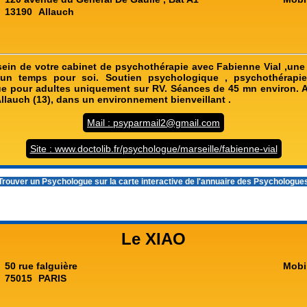
13190
Allauch
ein de votre cabinet de psychothérapie avec Fabienne Vial ,un
,un temps pour soi. Soutien psychologique , psychothérapie 
e pour adultes uniquement sur RV. Séances de 45 mn environ. A
'Allauch (13), dans un environnement bienveillant .
Mail : psyparmail2@gmail.com
Site : www.doctolib.fr/psychologue/marseille/fabienne-vial
rouver un Psychologue sur la carte interactive de l'
annuaire des Psychologue
Le XIAO
50 rue falguière
Mobi
75015
PARIS