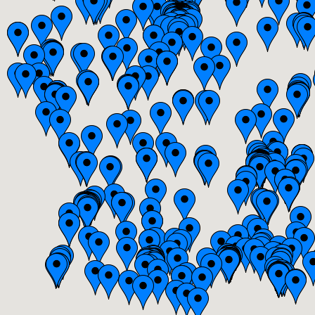
Bretagne
Centre
Champagne-Ardenne
Franche-Comté
Haute-Normandie
Ile-de-France
Languedoc-Roussillon
Limousin
Lorraine
Midi-Pyrénées
Nord-Pas-de-Calais
Pays-de-la-Loire
Picardie
Poitou-Charentes
Provence-Alpes-Côte-d'Azur(p