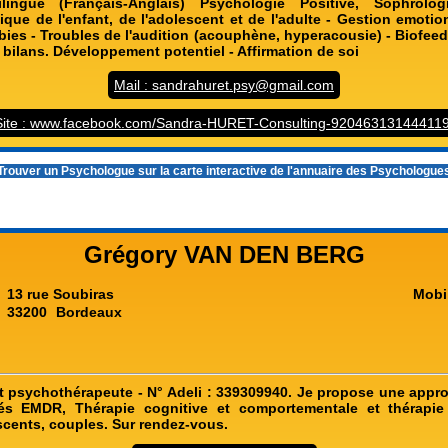
lingue (Français-Anglais) Psychologie Positive, Sophrolo
nique de l'enfant, de l'adolescent et de l'adulte - Gestion emotio
bies - Troubles de l'audition (acouphène, hyperacousie) - Biofeed
 bilans. Développement potentiel - Affirmation de soi
Mail : sandrahuret.psy@gmail.com
Site : www.facebook.com/Sandra-HURET-Consulting-920463131444119
rouver un Psychologue sur la carte interactive de l'
annuaire des Psychologue
Grégory VAN DEN BERG
13 rue Soubiras
Mobi
33200
Bordeaux
 psychothérapeute - N° Adeli : 339309940. Je propose une appro
sés EMDR, Thérapie cognitive et comportementale et thérapi
scents, couples. Sur rendez-vous.