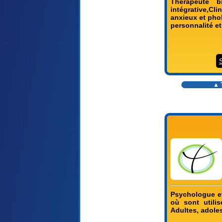
Thérapeute bi
intégrative,Cli
anxieux et pho
personnalité et
▲ T
Psychologue et
où sont utili
Adultes, adole