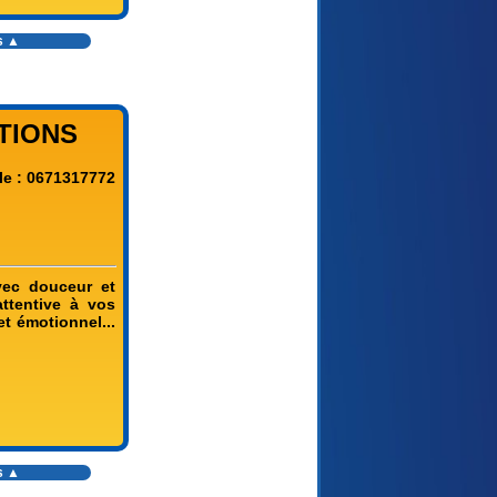
s
▲
ATIONS
le : 0671317772
vec douceur et
attentive à vos
t émotionnel...
s
▲