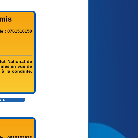
mis
le : 0761516150
tut National de
lines en vue de
 à la conduite.
s
▲
le : 0616162926