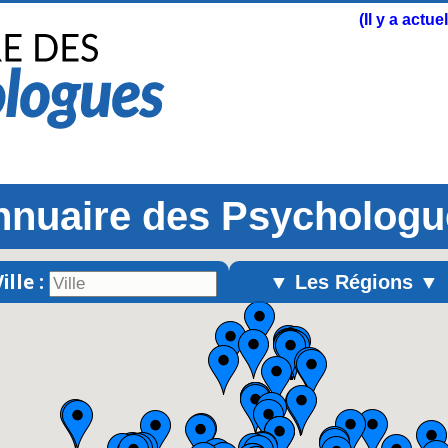
(Il y a actu
nnuaire des Psychologu
ille :
▼ Les Régions ▼
Alsace
Aquitaine
Auvergne
Basse-Normandie
Bourgogne