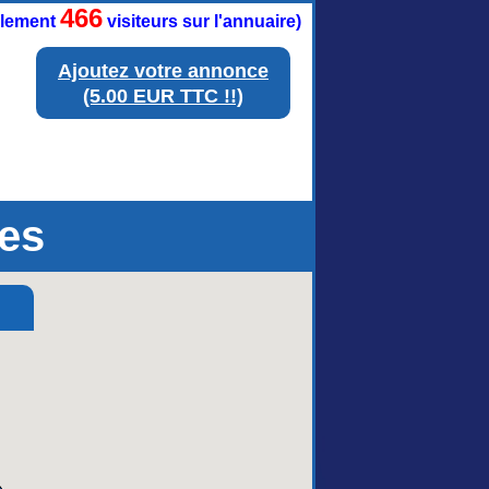
466
ellement
visiteurs sur l'annuaire)
Ajoutez votre annonce
(5.00 EUR TTC !!)
es