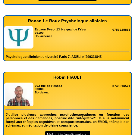
Ronan Le Roux Psychologue clinicien
Espace Ty-co, 13 bis quai de l'Yser
0756925885
29100
Douarnenez
Psychologue clinicien, université Paris 7. ADELI n°299311845
Robin FIAULT
202 rue de Pessac
0749516521
33000
Bordeaux
J'utilise plusieurs approches psychothérapeutiques en fonction des
personnes et des demandes, posture dite "intégrative". Je suis notamment
formé aux thérapies cognitives et comportementales, en EMDR, thérapie des
schémas, et méditation de pleine conscience.
Mail : robin.fiault@gmail.com