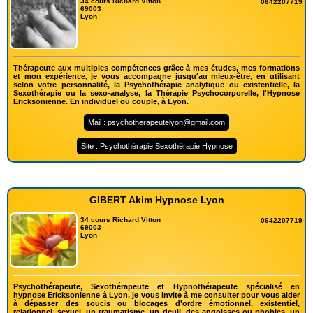
34 cours Richard Vitton
0642207719
69003
Lyon
Thérapeute aux multiples compétences grâce à mes études, mes formations
et mon expérience, je vous accompagne jusqu'au mieux-être, en utilisant
selon votre personnalité, la Psychothérapie analytique ou existentielle, la
Sexothérapie ou la sexo-analyse, la Thérapie Psychocorporelle, l'Hypnose
Ericksonienne. En individuel ou couple, à Lyon.
Mail : psychotherapeutelyon@gmail.com
Site : Psychothérapie Sexothérapie Hypnose
GIBERT Akim Hypnose Lyon
34 cours Richard Vitton
0642207719
69003
Lyon
Psychothérapeute, Sexothérapeute et Hypnothérapeute spécialisé en
hypnose Ericksonienne à Lyon, je vous invite à me consulter pour vous aider
à dépasser des soucis ou blocages d'ordre émotionnel, existentiel,
relationnel, sexuel, un traumatisme, un deuil, des angoisses ou phobies, un