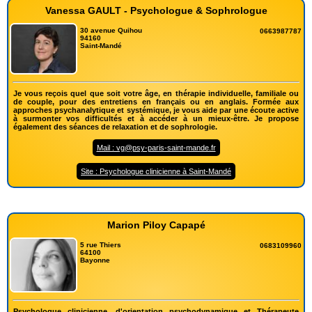
Vanessa GAULT - Psychologue & Sophrologue
30 avenue Quihou
0663987787
94160
Saint-Mandé
Je vous reçois quel que soit votre âge, en thérapie individuelle, familiale ou
de couple, pour des entretiens en français ou en anglais. Formée aux
approches psychanalytique et systémique, je vous aide par une écoute active
à surmonter vos difficultés et à accéder à un mieux-être. Je propose
également des séances de relaxation et de sophrologie.
Mail : vg@psy-paris-saint-mande.fr
Site : Psychologue clinicienne à Saint-Mandé
Marion Piloy Capapé
5 rue Thiers
0683109960
64100
Bayonne
Psychologue clinicienne, d'orientation psychodynamique et Thérapeute