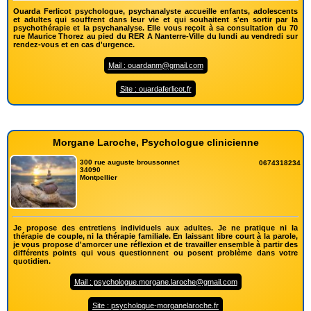
Ouarda Ferlicot psychologue, psychanalyste accueille enfants, adolescents
et adultes qui souffrent dans leur vie et qui souhaitent s'en sortir par la
psychothérapie et la psychanalyse. Elle vous reçoit à sa consultation du 70
rue Maurice Thorez au pied du RER A Nanterre-Ville du lundi au vendredi sur
rendez-vous et en cas d'urgence.
Mail : ouardanm@gmail.com
Site : ouardaferlicot.fr
Morgane Laroche, Psychologue clinicienne
300 rue auguste broussonnet
0674318234
34090
Montpellier
Je propose des entretiens individuels aux adultes. Je ne pratique ni la
thérapie de couple, ni la thérapie familiale. En laissant libre court à la parole,
je vous propose d'amorcer une réflexion et de travailler ensemble à partir des
différents points qui vous questionnent ou posent problème dans votre
quotidien.
Mail : psychologue.morgane.laroche@gmail.com
Site : psychologue-morganelaroche.fr