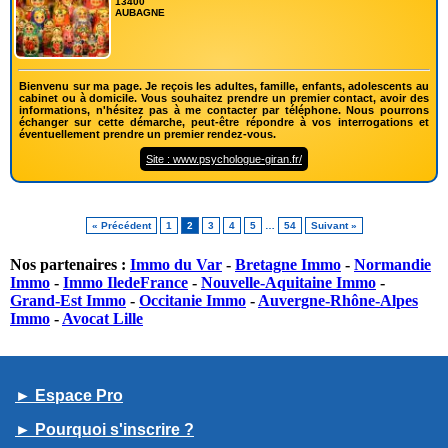
13400
AUBAGNE
Bienvenu sur ma page. Je reçois les adultes, famille, enfants, adolescents au
cabinet ou à domicile. Vous souhaitez prendre un premier contact, avoir des
informations, n'hésitez pas à me contacter par téléphone. Nous pourrons
échanger sur cette démarche, peut-être répondre à vos interrogations et
éventuellement prendre un premier rendez-vous.
Site : www.psychologue-giran.fr/
« Précédent
1
2
3
4
5
…
54
Suivant »
Nos partenaires :
Immo du Var
-
Bretagne Immo
-
Normandie
Immo
-
Immo IledeFrance
-
Nouvelle-Aquitaine Immo
-
Grand-Est Immo
-
Occitanie Immo
-
Auvergne-Rhône-Alpes
Immo
-
Avocat Lille
► Espace Pro
► Pourquoi s'inscrire ?