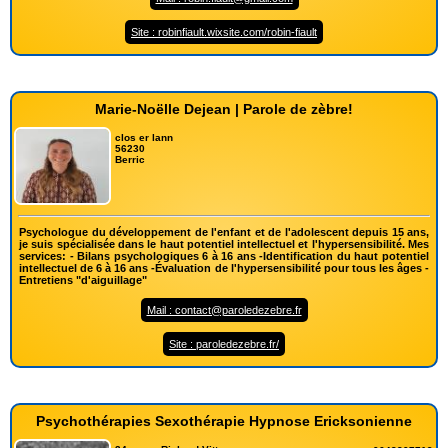
Site : robinfiault.wixsite.com/robin-fiault
Marie-Noëlle Dejean | Parole de zèbre!
clos er lann
56230
Berric
Psychologue du développement de l'enfant et de l'adolescent depuis 15 ans,
je suis spécialisée dans le haut potentiel intellectuel et l'hypersensibilité. Mes
services: - Bilans psychologiques 6 à 16 ans -Identification du haut potentiel
intellectuel de 6 à 16 ans -Évaluation de l'hypersensibilité pour tous les âges -
Entretiens "d'aiguillage"
Mail : contact@paroledezebre.fr
Site : paroledezebre.fr/
Psychothérapies Sexothérapie Hypnose Ericksonienne