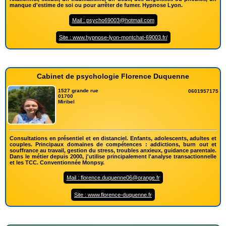
manque d'estime de soi ou pour arrêter de fumer. Hypnose Lyon.
Mail : psycho69003@hotmail.com
Site : www.hypnose-lyon-montchat-69003.fr/
Cabinet de psychologie Florence Duquenne
1527 grande rue
0601957175
01700
Miribel
Consultations en présentiel et en distanciel. Enfants, adolescents, adultes et
couples. Principaux domaines de compétences : addictions, burn out et
souffrance au travail, gestion du stress, troubles anxieux, guidance parentale.
Dans le métier depuis 2000, j'utilise principalement l'analyse transactionnelle
et les TCC. Conventionnée Monpsy.
Mail : florence.duquenne06@orange.fr
Site : www.florence-duquenne.fr