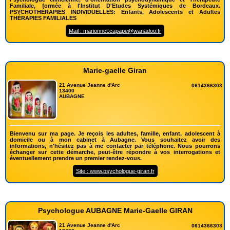
Familiale, formée à l'Institut D'Etudes Systémiques de Bordeaux.
PSYCHOTHÉRAPIES INDIVIDUELLES: Enfants, Adolescents et Adultes
THÉRAPIES FAMILIALES
Mail : marionnet.capape@wanadoo.fr
Marie-gaelle Giran
21 Avenue Jeanne d'Arc
0614366303
13400
AUBAGNE
Bienvenu sur ma page. Je reçois les adultes, famille, enfant, adolescent à
domicile ou à mon cabinet à Aubagne. Vous souhaitez avoir des
informations, n'hésitez pas à me contacter par téléphone. Nous pourrons
échanger sur cette démarche, peut-être répondre à vos interrogations et
éventuellement prendre un premier rendez-vous.
Site : www.psychologue-giran.fr
Psychologue AUBAGNE Marie-Gaelle GIRAN
21 Avenue Jeanne d'Arc
0614366303