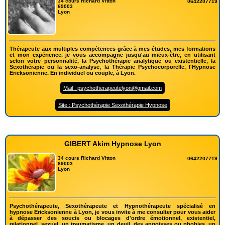
34 cours Richard Vitton
0642207719
69003
Lyon
Thérapeute aux multiples compétences grâce à mes études, mes formations
et mon expérience, je vous accompagne jusqu'au mieux-être, en utilisant
selon votre personnalité, la Psychothérapie analytique ou existentielle, la
Sexothérapie ou la sexo-analyse, la Thérapie Psychocorporelle, l'Hypnose
Ericksonienne. En individuel ou couple, à Lyon.
Mail : psychotherapeutelyon@gmail.com
Site : Psychothérapie Sexothérapie Hypnose
GIBERT Akim Hypnose Lyon
34 cours Richard Vitton
0642207719
69003
Lyon
Psychothérapeute, Sexothérapeute et Hypnothérapeute spécialisé en
hypnose Ericksonienne à Lyon, je vous invite à me consulter pour vous aider
à dépasser des soucis ou blocages d'ordre émotionnel, existentiel,
relationnel, sexuel, un traumatisme, un deuil, des angoisses ou phobies, un