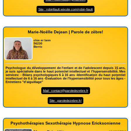
Site : robinfiault.wixsite.com/robin-fiault
Marie-Noëlle Dejean | Parole de zèbre!
clos er lann
56230
Berric
Psychologue du développement de l'enfant et de l'adolescent depuis 15 ans,
je suis spécialisée dans le haut potentiel intellectuel et l'hypersensibilité. Mes
services: - Bilans psychologiques 6 à 16 ans -Identification du haut potentiel
intellectuel de 6 à 16 ans -Évaluation de l'hypersensibilité pour tous les âges -
Entretiens "d'aiguillage"
Mail : contact@paroledezebre.fr
Site : paroledezebre.fr/
Psychothérapies Sexothérapie Hypnose Ericksonienne