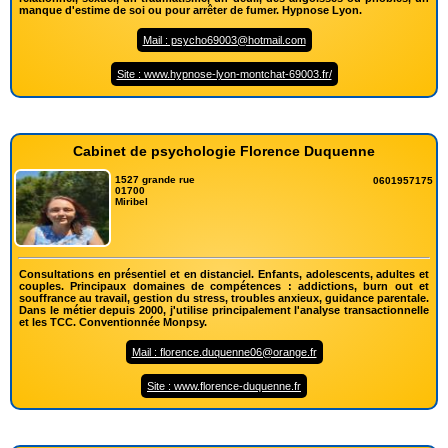
manque d'estime de soi ou pour arrêter de fumer. Hypnose Lyon.
Mail : psycho69003@hotmail.com
Site : www.hypnose-lyon-montchat-69003.fr/
Cabinet de psychologie Florence Duquenne
1527 grande rue
0601957175
01700
Miribel
Consultations en présentiel et en distanciel. Enfants, adolescents, adultes et
couples. Principaux domaines de compétences : addictions, burn out et
souffrance au travail, gestion du stress, troubles anxieux, guidance parentale.
Dans le métier depuis 2000, j'utilise principalement l'analyse transactionnelle
et les TCC. Conventionnée Monpsy.
Mail : florence.duquenne06@orange.fr
Site : www.florence-duquenne.fr