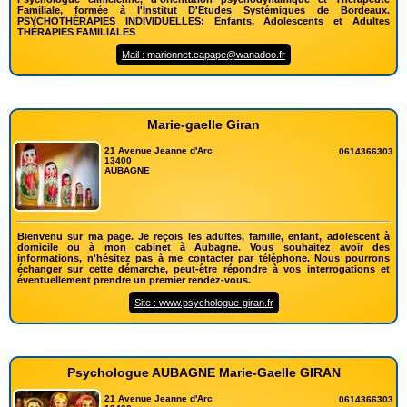
Familiale, formée à l'Institut D'Etudes Systémiques de Bordeaux.
PSYCHOTHÉRAPIES INDIVIDUELLES: Enfants, Adolescents et Adultes
THÉRAPIES FAMILIALES
Mail : marionnet.capape@wanadoo.fr
Marie-gaelle Giran
21 Avenue Jeanne d'Arc
0614366303
13400
AUBAGNE
Bienvenu sur ma page. Je reçois les adultes, famille, enfant, adolescent à
domicile ou à mon cabinet à Aubagne. Vous souhaitez avoir des
informations, n'hésitez pas à me contacter par téléphone. Nous pourrons
échanger sur cette démarche, peut-être répondre à vos interrogations et
éventuellement prendre un premier rendez-vous.
Site : www.psychologue-giran.fr
Psychologue AUBAGNE Marie-Gaelle GIRAN
21 Avenue Jeanne d'Arc
0614366303