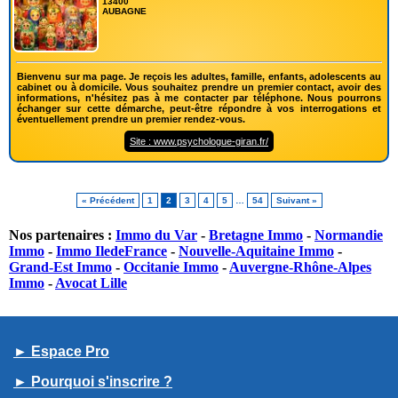
13400
AUBAGNE
Bienvenu sur ma page. Je reçois les adultes, famille, enfants, adolescents au
cabinet ou à domicile. Vous souhaitez prendre un premier contact, avoir des
informations, n'hésitez pas à me contacter par téléphone. Nous pourrons
échanger sur cette démarche, peut-être répondre à vos interrogations et
éventuellement prendre un premier rendez-vous.
Site : www.psychologue-giran.fr/
« Précédent
1
2
3
4
5
…
54
Suivant »
Nos partenaires :
Immo du Var
-
Bretagne Immo
-
Normandie
Immo
-
Immo IledeFrance
-
Nouvelle-Aquitaine Immo
-
Grand-Est Immo
-
Occitanie Immo
-
Auvergne-Rhône-Alpes
Immo
-
Avocat Lille
► Espace Pro
► Pourquoi s'inscrire ?