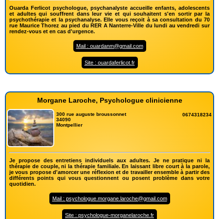
Ouarda Ferlicot psychologue, psychanalyste accueille enfants, adolescents
et adultes qui souffrent dans leur vie et qui souhaitent s'en sortir par la
psychothérapie et la psychanalyse. Elle vous reçoit à sa consultation du 70
rue Maurice Thorez au pied du RER A Nanterre-Ville du lundi au vendredi sur
rendez-vous et en cas d'urgence.
Mail : ouardanm@gmail.com
Site : ouardaferlicot.fr
Morgane Laroche, Psychologue clinicienne
300 rue auguste broussonnet
0674318234
34090
Montpellier
Je propose des entretiens individuels aux adultes. Je ne pratique ni la
thérapie de couple, ni la thérapie familiale. En laissant libre court à la parole,
je vous propose d'amorcer une réflexion et de travailler ensemble à partir des
différents points qui vous questionnent ou posent problème dans votre
quotidien.
Mail : psychologue.morgane.laroche@gmail.com
Site : psychologue-morganelaroche.fr