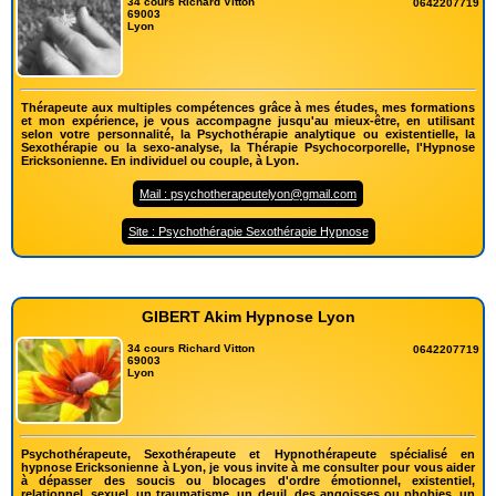
34 cours Richard Vitton
0642207719
69003
Lyon
Thérapeute aux multiples compétences grâce à mes études, mes formations
et mon expérience, je vous accompagne jusqu'au mieux-être, en utilisant
selon votre personnalité, la Psychothérapie analytique ou existentielle, la
Sexothérapie ou la sexo-analyse, la Thérapie Psychocorporelle, l'Hypnose
Ericksonienne. En individuel ou couple, à Lyon.
Mail : psychotherapeutelyon@gmail.com
Site : Psychothérapie Sexothérapie Hypnose
GIBERT Akim Hypnose Lyon
34 cours Richard Vitton
0642207719
69003
Lyon
Psychothérapeute, Sexothérapeute et Hypnothérapeute spécialisé en
hypnose Ericksonienne à Lyon, je vous invite à me consulter pour vous aider
à dépasser des soucis ou blocages d'ordre émotionnel, existentiel,
relationnel, sexuel, un traumatisme, un deuil, des angoisses ou phobies, un