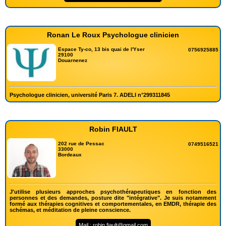
Ronan Le Roux Psychologue clinicien
Espace Ty-co, 13 bis quai de l'Yser
0756925885
29100
Douarnenez
Psychologue clinicien, université Paris 7. ADELI n°299311845
Robin FIAULT
202 rue de Pessac
0749516521
33000
Bordeaux
J'utilise plusieurs approches psychothérapeutiques en fonction des
personnes et des demandes, posture dite "intégrative". Je suis notamment
formé aux thérapies cognitives et comportementales, en EMDR, thérapie des
schémas, et méditation de pleine conscience.
Mail : robin.fiault@gmail.com