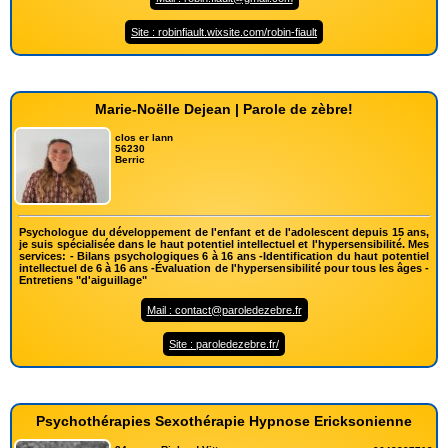
Site : robinfiault.wixsite.com/robin-fiault
Marie-Noëlle Dejean | Parole de zèbre!
clos er lann
56230
Berric
Psychologue du développement de l'enfant et de l'adolescent depuis 15 ans,
je suis spécialisée dans le haut potentiel intellectuel et l'hypersensibilité. Mes
services: - Bilans psychologiques 6 à 16 ans -Identification du haut potentiel
intellectuel de 6 à 16 ans -Évaluation de l'hypersensibilité pour tous les âges -
Entretiens "d'aiguillage"
Mail : contact@paroledezebre.fr
Site : paroledezebre.fr/
Psychothérapies Sexothérapie Hypnose Ericksonienne