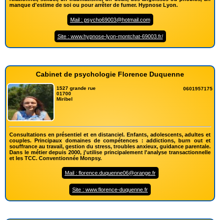
manque d'estime de soi ou pour arrêter de fumer. Hypnose Lyon.
Mail : psycho69003@hotmail.com
Site : www.hypnose-lyon-montchat-69003.fr/
Cabinet de psychologie Florence Duquenne
1527 grande rue
0601957175
01700
Miribel
Consultations en présentiel et en distanciel. Enfants, adolescents, adultes et
couples. Principaux domaines de compétences : addictions, burn out et
souffrance au travail, gestion du stress, troubles anxieux, guidance parentale.
Dans le métier depuis 2000, j'utilise principalement l'analyse transactionnelle
et les TCC. Conventionnée Monpsy.
Mail : florence.duquenne06@orange.fr
Site : www.florence-duquenne.fr