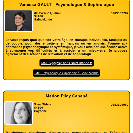
Vanessa GAULT - Psychologue & Sophrologue
30 avenue Quihou
0663987787
94160
Saint-Mandé
Je vous reçois quel que soit votre âge, en thérapie individuelle, familiale ou
de couple, pour des entretiens en français ou en anglais. Formée aux
approches psychanalytique et systémique, je vous aide par une écoute active
à surmonter vos difficultés et à accéder à un mieux-être. Je propose
également des séances de relaxation et de sophrologie.
Mail : vg@psy-paris-saint-mande.fr
Site : Psychologue clinicienne à Saint-Mandé
Marion Piloy Capapé
5 rue Thiers
0683109960
64100
Bayonne
Psychologue clinicienne, d'orientation psychodynamique et Thérapeute